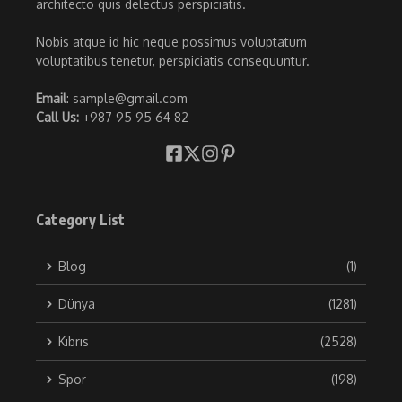
architecto quis delectus perspiciatis.
Nobis atque id hic neque possimus voluptatum
voluptatibus tenetur, perspiciatis consequuntur.
Email
: sample@gmail.com
Call Us:
+987 95 95 64 82
Category List
Blog
(1)
Dünya
(1281)
Kıbrıs
(2528)
Spor
(198)