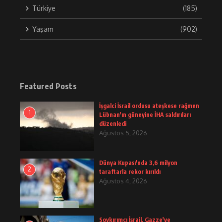
Türkiye
(185)
Yaşam
(902)
Featured Posts
İşgalci İsrail ordusu ateşkese rağmen
1
Lübnan'ın güneyine İHA saldırıları
düzenledi
Ağustos 5, 2026
Dünya Kupası'nda 3,6 milyon
2
taraftarla rekor kırıldı
Ağustos 4, 2026
Soykırımcı İsrail, Gazze'ye