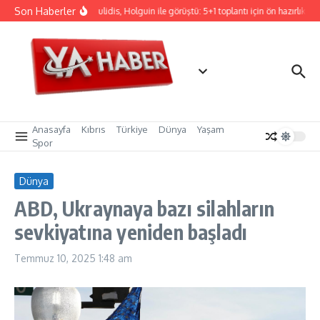
İçeriğe atla
Son Haberler
Hristodulidis, Holguin ile görüştü: 5+1 toplantı için ön hazırlık
Anasayfa
Kıbrıs
Türkiye
Dünya
Yaşam
Spor
Dünya
ABD, Ukraynaya bazı silahların
sevkiyatına yeniden başladı
Temmuz 10, 2025
1:48 am