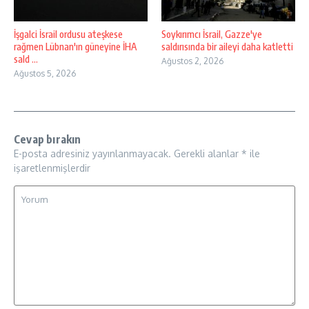
İşgalci İsrail ordusu ateşkese
Soykırımcı İsrail, Gazze'ye
rağmen Lübnan'ın güneyine İHA
saldırısında bir aileyi daha katletti
sald ...
Ağustos 2, 2026
Ağustos 5, 2026
Cevap bırakın
E-posta adresiniz yayınlanmayacak.
Gerekli alanlar
*
ile
işaretlenmişlerdir