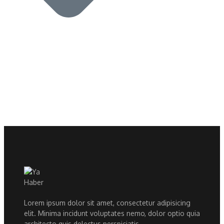
Lorem ipsum dolor sit amet, consectetur adipisicing
elit. Minima incidunt voluptates nemo, dolor optio quia
architecto quis delectus perspiciatis.