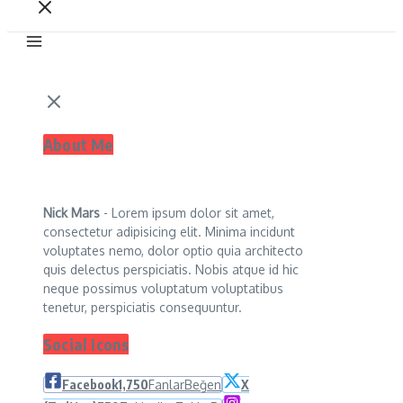
About Me
Nick Mars
- Lorem ipsum dolor sit amet,
consectetur adipisicing elit. Minima incidunt
voluptates nemo, dolor optio quia architecto
quis delectus perspiciatis. Nobis atque id hic
neque possimus voluptatum voluptatibus
tenetur, perspiciatis consequuntur.
Social Icons
Facebook
1,750
Fanlar
Beğen
X