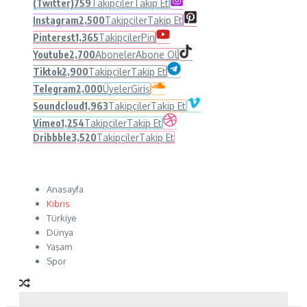
(Twitter)
759
Takipçiler
Takip Et
Instagram
2,500
Takipçiler
Takip Et
Pinterest
1,365
Takipçiler
Pin
Youtube
2,700
Aboneler
Abone Ol
Tiktok
2,900
Takipçiler
Takip Et
Telegram
2,000
Üyeler
Giriş
Soundcloud
1,963
Takipçiler
Takip Et
Vimeo
1,254
Takipçiler
Takip Et
Dribbble
3,520
Takipçiler
Takip Et
Anasayfa
Kıbrıs
Türkiye
Dünya
Yaşam
Spor