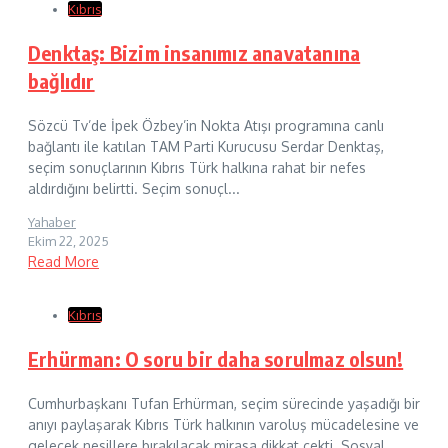
Kıbrıs
Denktaş: Bizim insanımız anavatanına
bağlıdır
Sözcü Tv’de İpek Özbey’in Nokta Atışı programına canlı
bağlantı ile katılan TAM Parti Kurucusu Serdar Denktaş,
seçim sonuçlarının Kıbrıs Türk halkına rahat bir nefes
aldırdığını belirtti. Seçim sonuçl...
Yahaber
Ekim 22, 2025
Read More
Kıbrıs
Erhürman: O soru bir daha sorulmaz olsun!
Cumhurbaşkanı Tufan Erhürman, seçim sürecinde yaşadığı bir
anıyı paylaşarak Kıbrıs Türk halkının varoluş mücadelesine ve
gelecek nesillere bırakılacak mirasa dikkat çekti. Sosyal