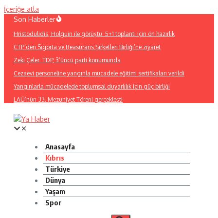
İçeriğe atla
Son Haberler
Hristodulidis, Holguin ile görüştü: 5+1 toplantı için ön hazırlık
CTP’den Sigorta ve Reasürans Şirketleri Birliği’ne ziyaret
Zeki Çeler: TDP, 3’üncü parti konumunda
Cezaevi personeline yangınla mücadele eğitimi sertifikaları verildi
Yangınlarla mücadelede toplumsal duyarlılık için güç birliği
LAÜ’nün 33. Mezuniyet Töreni gerçekleşti
Anasayfa
Kıbrıs
Türkiye
Dünya
Yaşam
Spor