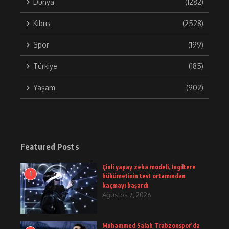
Dünya
(1282)
Kıbrıs
(2528)
Spor
(199)
Türkiye
(185)
Yaşam
(902)
Featured Posts
Çinli yapay zeka modeli, İngiltere
1
hükümetinin test ortamından
kaçmayı başardı
Ağustos 7, 2026
Muhammed Salah Trabzonspor'da