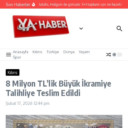
İçeriğe atla
Son Haberler
Hristodulidis, Holguin ile görüştü: 5+1 toplantı için ön hazırlık
Anasayfa
Kıbrıs
Türkiye
Dünya
Yaşam
Spor
Kıbrıs
8 Milyon TL’lik Büyük İkramiye
Talihliye Teslim Edildi
Şubat 17, 2026
12:44 pm