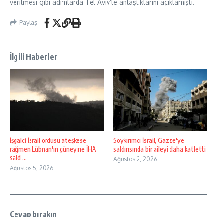
verilmesi gibi adımlarda Tel Aviv’le anlaştıklarını açıklamıştı.
Paylaş
İlgili Haberler
İşgalci İsrail ordusu ateşkese
Soykırımcı İsrail, Gazze'ye
rağmen Lübnan'ın güneyine İHA
saldırısında bir aileyi daha katletti
sald ...
Ağustos 2, 2026
Ağustos 5, 2026
Cevap bırakın