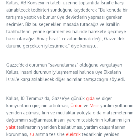
Kallas, AB Konseyinin talebi üzerine toplantıda İsrail’e karşı
alınabilecek tedbirleri sunduğunu kaydederek “Bu konuda bir
tartışma yaptık ve bunlar üye devletlerin yapması gereken
seçimler. Biz bu seçenekleri masada tutacağız ve İsrail’in
taahhütlerini yerine getirmemesi halinde harekete geçmeye
hazır olacağız. Amaç İsrail’i cezalandırmak değil, Gazze’deki
durumu gerçekten iyileştirmek.” diye konuştu.
Gazze’deki durumun “savunulamaz” olduğunu vurgulayan
Kallas, insani durumun iyileşmemesi halinde üye ülkelerin
İsrail’e karşı atılabilecek diğer adımları tartışacağını söyledi.
Kallas, 10 Temmuz’da, Gazze’ye günlük
gıda
ve diğer
kamyonların girişinin artırılması,
Ürdün
ve
Mısır
yardım yollarının
yeniden açılması, fırın ve mutfaklar yoluyla gıda malzemelerinin
dağıtımının sağlanması, insani yardım tesislerinin kullanımı için
yakıt
teslimatının yeniden başlatılması, yardım çalışanlarının
korunması,
su
arıtma tesisine
elektrik
tedarikinin yeniden