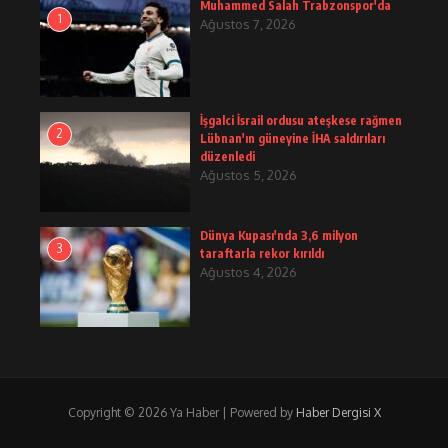
Muhammed Salah Trabzonspor'da
1
Ağustos 7, 2026
İşgalci İsrail ordusu ateşkese rağmen
2
Lübnan'ın güneyine İHA saldırıları
düzenledi
Ağustos 5, 2026
Dünya Kupası'nda 3,6 milyon
3
taraftarla rekor kırıldı
Ağustos 4, 2026
Copyright © 2026 Ya Haber | Powered by
Haber Dergisi X