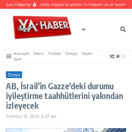
İçeriğe atla
Son Haberler
Hristodulidis, Holguin ile görüştü: 5+1 toplantı için ön hazırlık
Anasayfa
Kıbrıs
Türkiye
Dünya
Yaşam
Spor
Dünya
AB, İsrail'in Gazze'deki durumu
iyileştirme taahhütlerini yakından
izleyecek
Temmuz 16, 2025
5:29 am