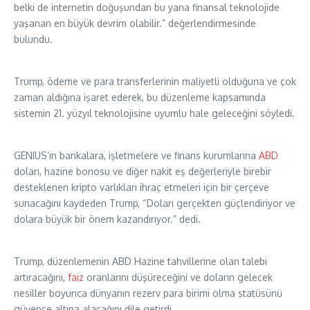
belki de internetin doğuşundan bu yana finansal teknolojide
yaşanan en büyük devrim olabilir.” değerlendirmesinde
bulundu.
Trump, ödeme ve para transferlerinin maliyetli olduğuna ve çok
zaman aldığına işaret ederek, bu düzenleme kapsamında
sistemin 21. yüzyıl teknolojisine uyumlu hale geleceğini söyledi.
GENIUS’ın bankalara, işletmelere ve finans kurumlarına
ABD
doları, hazine bonosu ve diğer nakit eş değerleriyle birebir
desteklenen kripto varlıkları ihraç etmeleri için bir çerçeve
sunacağını kaydeden Trump, “Doları gerçekten güçlendiriyor ve
dolara büyük bir önem kazandırıyor.” dedi.
Trump, düzenlemenin ABD Hazine tahvillerine olan talebi
artıracağını,
faiz
oranlarını düşüreceğini ve doların gelecek
nesiller boyunca dünyanın rezerv para birimi olma statüsünü
güvence altına alacağını dile getirdi.