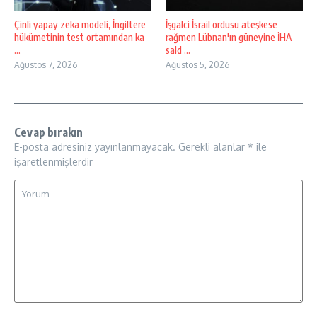
Çinli yapay zeka modeli, İngiltere
İşgalci İsrail ordusu ateşkese
hükümetinin test ortamından ka
rağmen Lübnan'ın güneyine İHA
...
sald ...
Ağustos 7, 2026
Ağustos 5, 2026
Cevap bırakın
E-posta adresiniz yayınlanmayacak.
Gerekli alanlar
*
ile
işaretlenmişlerdir