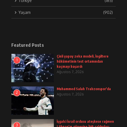
Türkiye
(185)
Yaşam
(902)
Featured Posts
Çinli yapay zeka modeli, İngiltere
1
hükümetinin test ortamından
kaçmayı başardı
Ağustos 7, 2026
Muhammed Salah Trabzonspor'da
2
Ağustos 7, 2026
İşgalci İsrail ordusu ateşkese rağmen
3
Lübnan'ın güneyine İHA saldırıları