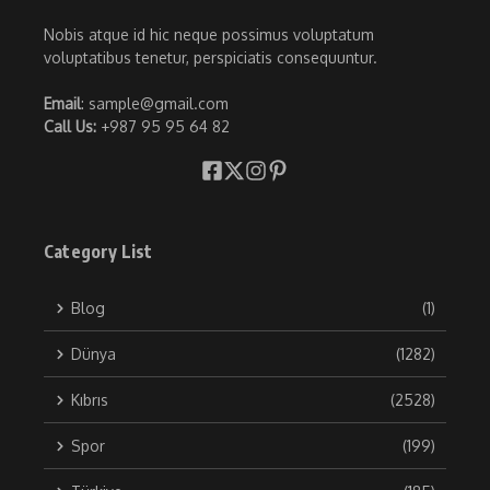
Nobis atque id hic neque possimus voluptatum
voluptatibus tenetur, perspiciatis consequuntur.
Email
: sample@gmail.com
Call Us:
+987 95 95 64 82
Category List
Blog
(1)
Dünya
(1282)
Kıbrıs
(2528)
Spor
(199)