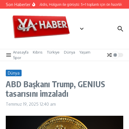
İçeriğe atla
Son Haberler
Hristodulidis, Holguin ile görüştü: 5+1 toplantı için ön hazırlık
C
Anasayfa
Kıbrıs
Türkiye
Dünya
Yaşam
Spor
Dünya
ABD Başkanı Trump, GENIUS
tasarısını imzaladı
Temmuz 19, 2025
12:40 am