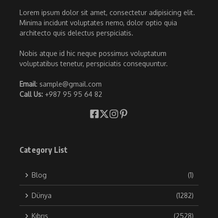
Lorem ipsum dolor sit amet, consectetur adipisicing elit.
Minima incidunt voluptates nemo, dolor optio quia
architecto quis delectus perspiciatis.
Nobis atque id hic neque possimus voluptatum
voluptatibus tenetur, perspiciatis consequuntur.
Email
: sample@gmail.com
Call Us:
+987 95 95 64 82
Category List
Blog
(1)
Dünya
(1282)
Kıbrıs
(2528)