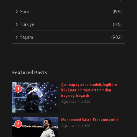
Spor
(199)
Türkiye
(185)
Yaşam
(902)
Featured Posts
Çinli yapay zeka modeli, İngiltere
1
hükümetinin test ortamından
kaçmayı başardı
Ağustos 7, 2026
Muhammed Salah Trabzonspor'da
2
Ağustos 7, 2026