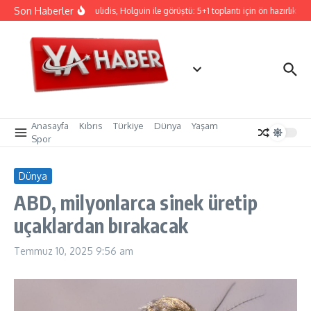
İçeriğe atla
Son Haberler
Hristodulidis, Holguin ile görüştü: 5+1 toplantı için ön hazırlık
Anasayfa
Kıbrıs
Türkiye
Dünya
Yaşam
Spor
Dünya
ABD, milyonlarca sinek üretip
uçaklardan bırakacak
Temmuz 10, 2025
9:56 am