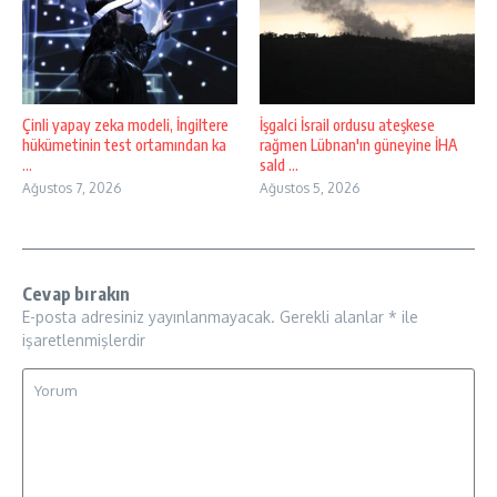
Çinli yapay zeka modeli, İngiltere
İşgalci İsrail ordusu ateşkese
hükümetinin test ortamından ka
rağmen Lübnan'ın güneyine İHA
...
sald ...
Ağustos 7, 2026
Ağustos 5, 2026
Cevap bırakın
E-posta adresiniz yayınlanmayacak.
Gerekli alanlar
*
ile
işaretlenmişlerdir