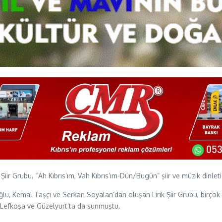
rik Şiir Grubu, “Ah Kıbrıs’ım, Vah Kıbrıs’ım-Dün/Bugün” şiir ve müzik din
u, Kemal Taşçı ve Serkan Soyalan’dan oluşan Lirik Şiir Grubu, birçok kö
ni Lefkoşa ve Güzelyurt’ta da sunmuştu.