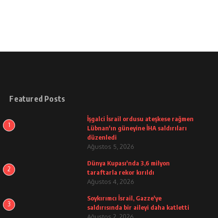
Featured Posts
İşgalci İsrail ordusu ateşkese rağmen
1
Lübnan'ın güneyine İHA saldırıları
düzenledi
Ağustos 5, 2026
Dünya Kupası'nda 3,6 milyon
2
taraftarla rekor kırıldı
Ağustos 4, 2026
Soykırımcı İsrail, Gazze'ye
3
saldırısında bir aileyi daha katletti
Ağustos 2, 2026