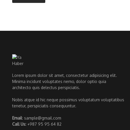
Lorem ipsum dolor sit amet, consectetur adipisicing elit.
Minima incidunt voluptates nemo, dolor optio quia
architecto quis delectus perspiciatis.
Nobis atque id hic neque possimus voluptatum voluptatibus
tenetur, perspiciatis consequuntur.
Email
: sample@gmail.com
Call Us:
+987 95 95 64 82