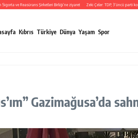
a ve Reasürans Şirketleri Birliği’ne ziyaret
Zeki Çeler: TDP, 3’üncü parti konum
asayfa
Kıbrıs
Türkiye
Dünya
Yaşam
Spor
rıs’ım” Gazimağusa’da sah