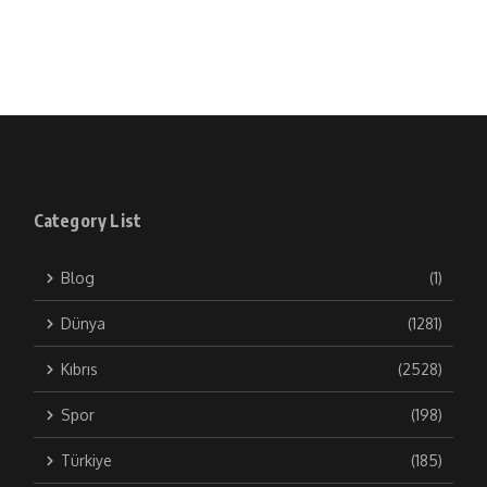
Category List
Blog
(1)
Dünya
(1281)
Kıbrıs
(2528)
Spor
(198)
Türkiye
(185)