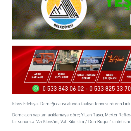
Kıbrıs Edebiyat Derneği çatısı altında faaliyetlerini sürdüren Li
Dernekten yapılan açıklamaya göre; Yıltan Taşçı, Merter Refikoğl
bir sunumla “Ah Kıbrıs’ım, Vah Kıbrıs’ım / Dün-Bugün” dinletisi