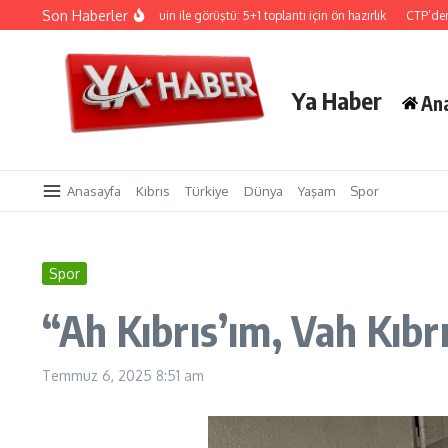
İçeriğe atla
Son Haberler
Hristodulidis, Holguin ile görüştü: 5+1 toplantı için ön hazırlık
CTP’den Sigort
Ya Haber
An
Anasayfa
Kıbrıs
Türkiye
Dünya
Yaşam
Spor
Spor
“Ah Kıbrıs’ım, Vah Kıb
Temmuz 6, 2025
8:51 am