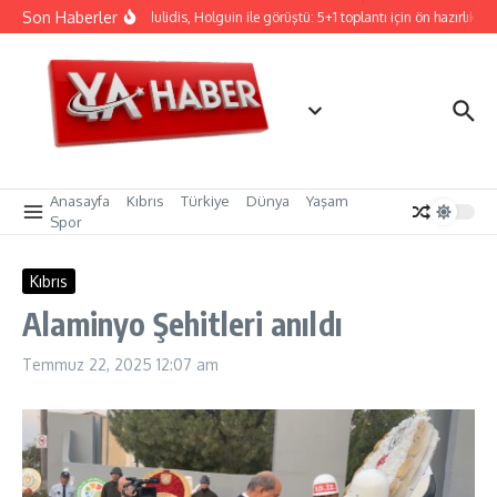
İçeriğe atla
Son Haberler
Hristodulidis, Holguin ile görüştü: 5+1 toplantı için ön hazırlık
Anasayfa
Kıbrıs
Türkiye
Dünya
Yaşam
Spor
Kıbrıs
Alaminyo Şehitleri anıldı
Temmuz 22, 2025
12:07 am