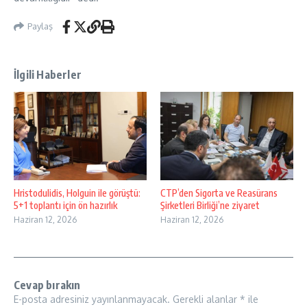
Paylaş
İlgili Haberler
Hristodulidis, Holguin ile görüştü:
CTP’den Sigorta ve Reasürans
5+1 toplantı için ön hazırlık
Şirketleri Birliği’ne ziyaret
Haziran 12, 2026
Haziran 12, 2026
Cevap bırakın
E-posta adresiniz yayınlanmayacak.
Gerekli alanlar
*
ile