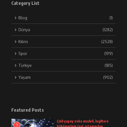
Category List
Blog
(1)
Dünya
(1282)
Kıbrıs
(2528)
Spor
(199)
Türkiye
(185)
Yaşam
(902)
Featured Posts
Çinli yapay zeka modeli, İngiltere
1
hükümetinin test ortamından