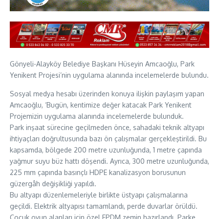
Gönyeli-Alayköy Belediye Başkanı Hüseyin Amcaoğlu, Park
Yenikent Projesi’nin uygulama alanında incelemelerde bulundu.
Sosyal medya hesabı üzerinden konuya ilişkin paylaşım yapan
Amcaoğlu, ‘Bugün, kentimize değer katacak Park Yenikent
Projemizin uygulama alanında incelemelerde bulunduk.
Park inşaat sürecine geçilmeden önce, sahadaki teknik altyapı
ihtiyaçları doğrultusunda bazı ön çalışmalar gerçekleştirildi. Bu
kapsamda, bölgede 200 metre uzunluğunda, 1 metre çapında
yağmur suyu büz hattı döşendi. Ayrıca, 300 metre uzunluğunda,
225 mm çapında basınçlı HDPE kanalizasyon borusunun
güzergâh değişikliği yapıldı.
Bu altyapı düzenlemeleriyle birlikte üstyapı çalışmalarına
geçildi. Elektrik altyapısı tamamlandı, perde duvarlar örüldü.
Çocuk oyun alanları için özel EPDM zemin hazırlandı. Parke