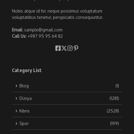
Nobis atque id hic neque possimus voluptatum
voluptatibus tenetur, perspiciatis consequuntur.
Email
: sample@gmail.com
Call Us:
+987 95 95 64 82
Category List
Blog
(1)
Dünya
(1281)
Kıbrıs
(2528)
Spor
(199)