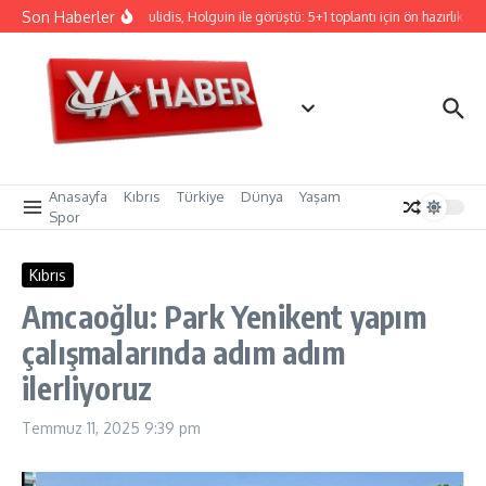
İçeriğe atla
Son Haberler
Hristodulidis, Holguin ile görüştü: 5+1 toplantı için ön hazırlık
C
Anasayfa
Kıbrıs
Türkiye
Dünya
Yaşam
Spor
Kıbrıs
Amcaoğlu: Park Yenikent yapım
çalışmalarında adım adım
ilerliyoruz
Temmuz 11, 2025
9:39 pm