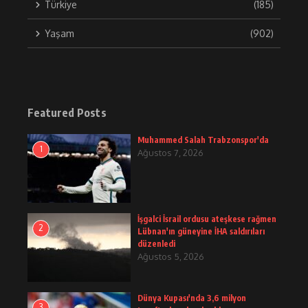
Türkiye
(185)
Yaşam
(902)
Featured Posts
Muhammed Salah Trabzonspor'da
1
Ağustos 7, 2026
İşgalci İsrail ordusu ateşkese rağmen
2
Lübnan'ın güneyine İHA saldırıları
düzenledi
Ağustos 5, 2026
Dünya Kupası'nda 3,6 milyon
3