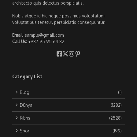
architecto quis delectus perspiciatis.
Nobis atque id hic neque possimus voluptatum
voluptatibus tenetur, perspiciatis consequuntur.
Email
: sample@gmail.com
Call Us:
+987 95 95 64 82
Category List
Blog
(1)
Dünya
(1282)
Kıbrıs
(2528)
Spor
(199)