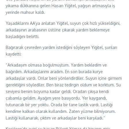
yıkama dükkanına gelen Hasan Yiğitel, yağışın artmasıyla iş
yerinde mahsur kaldı.
Yaşadıklarını AA’ya anlatan Yiğitel, suyun çok hızlı yükseldiğini,
arkadaşının arabasının üstüne çıkarak yardım beklemeye
başladığını belirtti.
Bağırarak çevreden yardım istediğini söyleyen Yiğitel, şunları
kaydetti:
“Arkadaşım olmasa boğulmuştum. Yardım bekledim ve
bağırdım. Arkadaşlarımı aradım. En son burada kurye
arkadaşlar vardı. Onlar beni yönlendirdiler. Suyun içine girmem
gerektiğini söylediler. Ben biraz tedirgin oldum ve korktum. Su
seviyesi benim boyuma kadar geldi. Oradan çıkışa kendi
çabamla geldim. Ayağım yere basıyordu. Yer kaygandı,
tutunacak bir yer yoktu. Orada bir tane lastik vardı. Lastiği
kendime kalkan olarak kullandım. Zaten yüzme bilmiyorum.
Lastiği kullanarak, çıktım ve arkadaşlar beni karşıladı.”
Keçiören’de evini su basan Bülent Yılmaz da binanın giriş