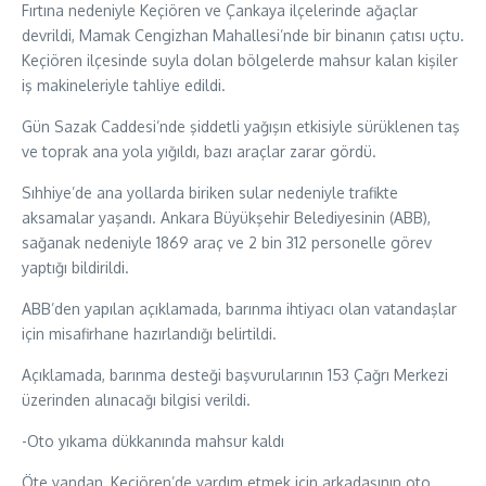
Fırtına nedeniyle Keçiören ve Çankaya ilçelerinde ağaçlar
devrildi, Mamak Cengizhan Mahallesi’nde bir binanın çatısı uçtu.
Keçiören ilçesinde suyla dolan bölgelerde mahsur kalan kişiler
iş makineleriyle tahliye edildi.
Gün Sazak Caddesi’nde şiddetli yağışın etkisiyle sürüklenen taş
ve toprak ana yola yığıldı, bazı araçlar zarar gördü.
Sıhhiye’de ana yollarda biriken sular nedeniyle trafikte
aksamalar yaşandı. Ankara Büyükşehir Belediyesinin (ABB),
sağanak nedeniyle 1869 araç ve 2 bin 312 personelle görev
yaptığı bildirildi.
ABB’den yapılan açıklamada, barınma ihtiyacı olan vatandaşlar
için misafirhane hazırlandığı belirtildi.
Açıklamada, barınma desteği başvurularının 153 Çağrı Merkezi
üzerinden alınacağı bilgisi verildi.
-Oto yıkama dükkanında mahsur kaldı
Öte yandan, Keçiören’de yardım etmek için arkadaşının oto