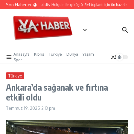
İçeriğe atla
Son Haberler
Hristodulidis, Holguin ile görüştü: 5+1 toplantı için ön hazırlık
C
Anasayfa
Kıbrıs
Türkiye
Dünya
Yaşam
Spor
Türkiye
Ankara’da sağanak ve fırtına
etkili oldu
Temmuz 19, 2025
2:13 pm