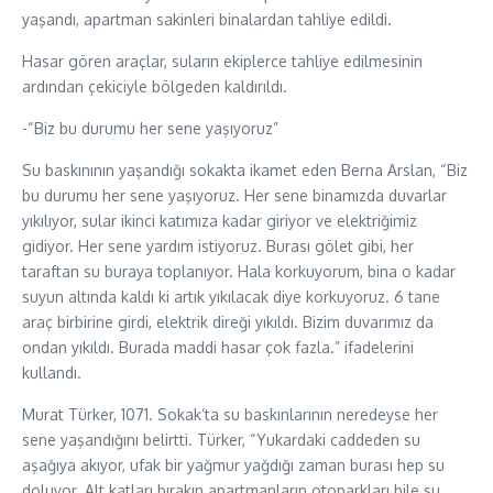
yaşandı, apartman sakinleri binalardan tahliye edildi.
Hasar gören araçlar, suların ekiplerce tahliye edilmesinin
ardından çekiciyle bölgeden kaldırıldı.
-“Biz bu durumu her sene yaşıyoruz”
Su baskınının yaşandığı sokakta ikamet eden Berna Arslan, “Biz
bu durumu her sene yaşıyoruz. Her sene binamızda duvarlar
yıkılıyor, sular ikinci katımıza kadar giriyor ve elektriğimiz
gidiyor. Her sene yardım istiyoruz. Burası gölet gibi, her
taraftan su buraya toplanıyor. Hala korkuyorum, bina o kadar
suyun altında kaldı ki artık yıkılacak diye korkuyoruz. 6 tane
araç birbirine girdi, elektrik direği yıkıldı. Bizim duvarımız da
ondan yıkıldı. Burada maddi hasar çok fazla.” ifadelerini
kullandı.
Murat Türker, 1071. Sokak’ta su baskınlarının neredeyse her
sene yaşandığını belirtti. Türker, “Yukardaki caddeden su
aşağıya akıyor, ufak bir yağmur yağdığı zaman burası hep su
doluyor. Alt katları bırakın apartmanların otoparkları bile su