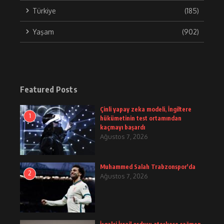
Türkiye
(185)
Yaşam
(902)
Featured Posts
Çinli yapay zeka modeli, İngiltere
1
hükümetinin test ortamından
kaçmayı başardı
Ağustos 7, 2026
Muhammed Salah Trabzonspor'da
2
Ağustos 7, 2026