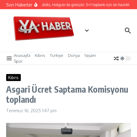
İçeriğe atla
Son Haberler
Hristodulidis, Holguin ile görüştü: 5+1 toplantı için ön hazırlık
C
Anasayfa
Kıbrıs
Türkiye
Dünya
Yaşam
Spor
Kıbrıs
Asgari Ücret Saptama Komisyonu
toplandı
Temmuz 16, 2025
1:47 pm