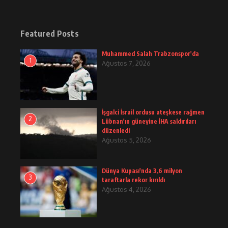
Featured Posts
Muhammed Salah Trabzonspor'da
1
Ağustos 7, 2026
İşgalci İsrail ordusu ateşkese rağmen
2
Lübnan'ın güneyine İHA saldırıları
düzenledi
Ağustos 5, 2026
Dünya Kupası'nda 3,6 milyon
3
taraftarla rekor kırıldı
Ağustos 4, 2026