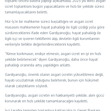
toplantı öncesi basına yaptığı açıklamada, 2025 yılı ikinci asgari
ücret toplantısını bugün yapacaklarını ve hızlı bir şekilde süreci
tamamlayacaklarını belirtti.
Hür-İş’in bir mahkeme süreci başlattığını ve asgari ücret
masasını mahkemenin hayat pahalılığı ile ilgili çizdiği yola göre
sürdüreceklerini ifade eden Gardiyanoğlu, hayat pahalılığı ile
ilgili işçi ve işveren tekliflerini alıp, devletin ilgili kurumlarının
verileriyle birlikte değerlendireceklerini kaydetti.
“Kimse korkmasın, endişe etmesin, asgari ücret en iyi en hızlı
şekilde belirlenecek” diyen Gardiyanoğlu, daha önce hayat
pahalılığı oranında artış yapıldığını anlattı.
Gardiyanoğlu, önemli olanın asgari ücretin yükseltilmesi değil,
hayatı ucuzlatmak olduğunu belirterek, bunun için hükümet
olarak çalıştıklarını söyledi.
Gardiyanoğlu, asgari ücretin en hakkaniyetli şekilde, alım gücü
korunarak en hızlı şekilde tamamlanacağını kaydetti.
İşçi tarafını temsilen toplantıya katılan Hür-İş Genel Başkanı