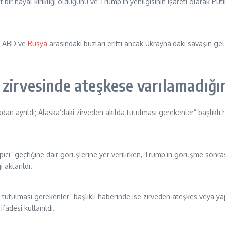
 hayal kırıklığı olduğunu ve Trump’ın yenilgisinin işareti olarak Put
da ABD ve
Rusya
arasındaki buzları eritti ancak Ukrayna’daki savaşın ge
zirvesinde ateşkese varılamadığı
n ayrıldı; Alaska’daki zirveden akılda tutulması gerekenler” başlıkl
pıcı” geçtiğine dair görüşlerine yer verilirken, Trump’ın görüşme son
 aktarıldı.
 tutulması gerekenler” başlıklı haberinde ise zirveden ateşkes veya y
fadesi kullanıldı.