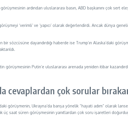
le görüşmesinin ardından uluslararası basın, ABD başkanını çok sert eleşt
eyi ‘verimli’ ve ‘yapıcı’ olarak değerlendirdi. Ancak dünya genelindek
 bir sözcüsüne dayandırdığı haberde ise Trump’ın Alaska’daki görüş
ktarıldı.
tin görüşmesinin Putin’e uluslararası arenada yeniden itibar kazandırdı
ında cevaplardan çok sorular bıraka
sındaki görüşmenin, Ukrayna’da barışa yönelik “hayati adım” olarak la
ık üç saat süren görüşmesinin yanıtlardan çok soru işaretleri doğurdu