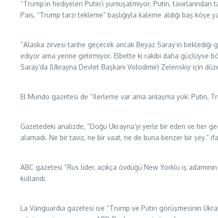
“Trump’ın hediyeleri Putin’i yumuşatmıyor. Putin, tavırlarından t
Pais, “Trump tarzı tekleme” başlığıyla kaleme aldığı baş köşe y
“Alaska zirvesi tarihe geçecek ancak Beyaz Saray’ın beklediği g
ediyor ama yerine getirmiyor. Elbette ki rakibi daha güçlüyse b
Saray’da (Ukrayna Devlet Başkanı Volodimir) Zelenskiy için düzenl
El Mundo gazetesi de “İlerleme var ama anlaşma yok: Putin, Trump
Gazetedeki analizde, “Doğu Ukrayna’yı yerle bir eden ve her g
alamadı. Ne bir taviz, ne bir vaat, ne de buna benzer bir şey.” ifa
ABC gazetesi “Rus lider, açıkça övdüğü New Yorklu iş adamının 
kullandı.
La Vanguardia gazetesi ise “Trump ve Putin görüşmesinin Ukrayna’