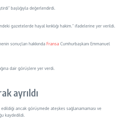
irdi” başlığıyla değerlendirdi.
i gazetelerde hayal kırıklığı hakim.” ifadelerine yer verildi.
menin sonuçları hakkında
Fransa
Cumhurbaşkanı Emmanuel
ğına dair görüşlere yer verdi.
rak ayrıldı
nse edildiği ancak görüşmede ateşkes sağlanamaması ve
ğu kaydedildi.