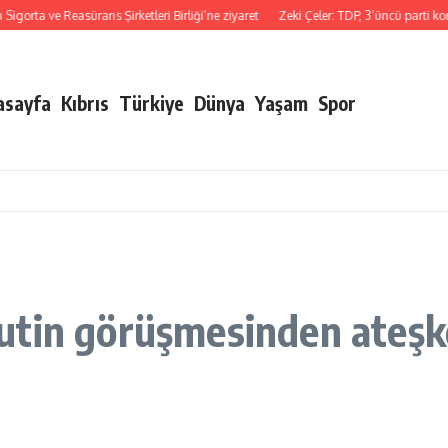
ve Reasürans Şirketleri Birliği’ne ziyaret
Zeki Çeler: TDP, 3’üncü parti konumun
asayfa
Kıbrıs
Türkiye
Dünya
Yaşam
Spor
utin görüşmesinden ateşk