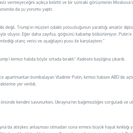
aviz vermeyeceğini açıkça belirtti ve bir sonraki görüşmenin Moskova’da
azısında da şu yorumu yaptı:
ibi değil. Trump’ın müşteri odaklı yolsuzluğunun yarattığı amatör dipl
öyle oluyor. Eğer daha zayıfsa, göğsünü kabartıp böbürleniyor. Putin’e 
ediği utanç verici ve aşağılayıcı pusu ile karşılaştırın.”
’ı kırmızı halıda böyle ortada bıraktı” ifadesini başlığına çıkardı.
ece apartmanları bombalayan Vladimir Putin, kırmızı halısını ABD’de a
delerine yer verildi.
önünde kendini savunurken, Ukrayna’nın bağımsızlığını sorguladı ve ulu
da ateşkes anlaşması olmadan sona ermesi büyük hayal kırıklığı yarattı.