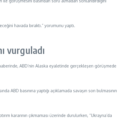
in ile görüşmesini basından soru almadan sonlandırdığını”
leceğini havada bıraktı.” yorumunu yaptı.
nı vurguladı
ı haberinde, ABD’nin Alaska eyaletinde gerçekleşen görüşmede
rasında ABD basınına yaptığı açıklamada savaşın son bulmasının
aptırım kararının çıkmaması üzerinde durulurken, “Ukrayna’da