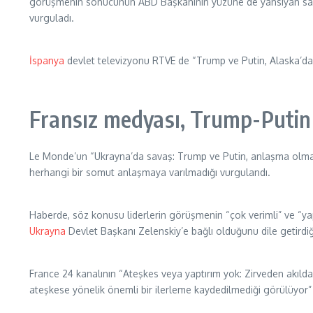
görüşmenin sonucunun ABD Başkanının yüzüne de yansıyan saf bir
vurguladı.
İspanya
devlet televizyonu RTVE de “Trump ve Putin, Alaska’
Fransız medyası, Trump-Putin 
Le Monde’un “Ukrayna’da savaş: Trump ve Putin, anlaşma olmada
herhangi bir somut anlaşmaya varılmadığı vurgulandı.
Haberde, söz konusu liderlerin görüşmenin “çok verimli” ve “ya
Ukrayna
Devlet Başkanı Zelenskiy’e bağlı olduğunu dile getirdiği
France 24 kanalının “Ateşkes veya yaptırım yok: Zirveden akılda
ateşkese yönelik önemli bir ilerleme kaydedilmediği görülüyor” i