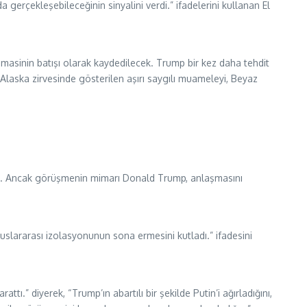
 gerçekleşebileceğinin sinyalini verdi.” ifadelerini kullanan El
omasinin batışı olarak kaydedilecek. Trump bir kez daha tehdit
Alaska zirvesinde gösterilen aşırı saygılı muameleyi, Beyaz
çtı. Ancak görüşmenin mimarı Donald Trump, anlaşmasını
slararası izolasyonunun sona ermesini kutladı.” ifadesini
” diyerek, “Trump’ın abartılı bir şekilde Putin’i ağırladığını,