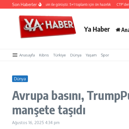
İçeriğe atla
Son Haberler
Hristodulidis, Holguin ile görüştü: 5+1 toplantı için ön hazırlık
CTP’den Sigorta 
Ya Haber
An
Anasayfa
Kıbrıs
Türkiye
Dünya
Yaşam
Spor
Dünya
Avrupa basını, TrumpP
manşete taşıdı
Ağustos 16, 2025
4:34 pm