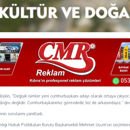
şkin, “Değişik isimler yeni cumhurbaşkanı adayı olarak ortaya çıkıyor. 
doğru değildir. Cumhurbaşkanımız görevdedir, biz de arkasındayız.” ded
ın sorularını yanıtladı.
ğı Hukuk Politikaları Kurulu Başkanvekili Mehmet Uçum’un seçimlere i