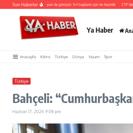
İçeriğe atla
Son Haberler
Hristodulidis, Holguin ile görüştü: 5+1 toplantı için ön hazırlık
CTP’den Sigorta 
Ya Haber
An
Anasayfa
Kıbrıs
Türkiye
Dünya
Yaşam
Spor
Türkiye
Bahçeli: “Cumhurbaşkan
Haziran 17, 2026
9:08 pm