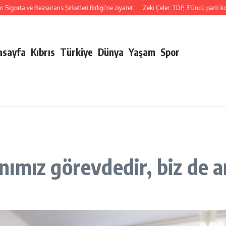
ve Reasürans Şirketleri Birliği’ne ziyaret
Zeki Çeler: TDP, 3’üncü parti konumun
asayfa
Kıbrıs
Türkiye
Dünya
Yaşam
Spor
ımız görevdedir, biz de a