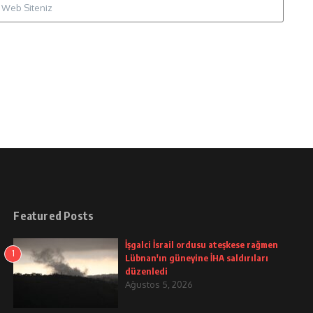
Featured Posts
İşgalci İsrail ordusu ateşkese rağmen
1
Lübnan'ın güneyine İHA saldırıları
düzenledi
Ağustos 5, 2026