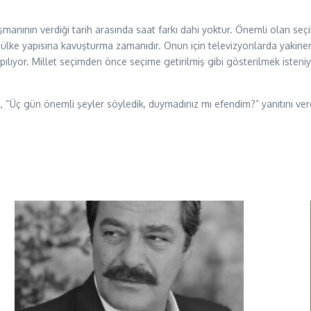
nının verdiği tarih arasında saat farkı dahi yoktur. Önemli olan seçi
 bir ülke yapısına kavuşturma zamanıdır. Onun için televizyonlarda yakin
apılıyor. Millet seçimden önce seçime getirilmiş gibi gösterilmek isten
, “Üç gün önemli şeyler söyledik, duymadınız mı efendim?” yanıtını ver