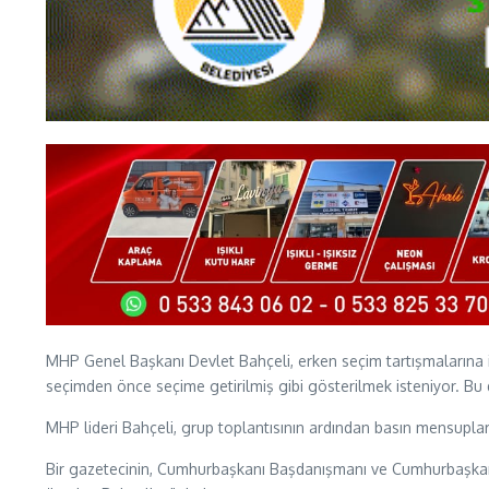
MHP Genel Başkanı Devlet Bahçeli, erken seçim tartışmalarına ili
seçimden önce seçime getirilmiş gibi gösterilmek isteniyor. Bu 
MHP lideri Bahçeli, grup toplantısının ardından basın mensupların
Bir gazetecinin, Cumhurbaşkanı Başdanışmanı ve Cumhurbaşkanlı