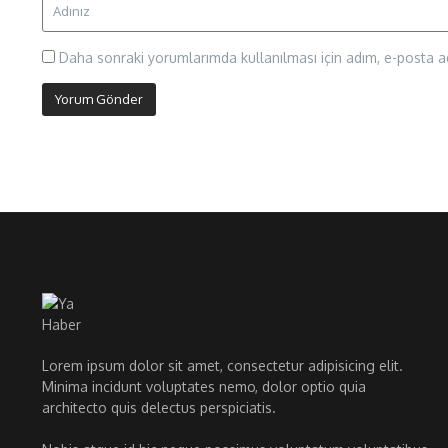
Daha sonraki yorumlarımda kullanılması için adım, e-posta ad
Lorem ipsum dolor sit amet, consectetur adipisicing elit.
Minima incidunt voluptates nemo, dolor optio quia
architecto quis delectus perspiciatis.