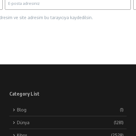
resim ve site adresim bu tarayıcıya kaydedilsin.
Category List
Blog
(1)
Dünya
(1281)
Kıbrıs
(2528)