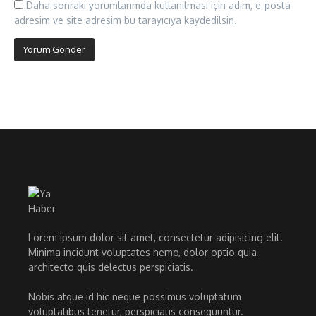
Daha sonraki yorumlarımda kullanılması için adım, e-posta
adresim ve site adresim bu tarayıcıya kaydedilsin.
Lorem ipsum dolor sit amet, consectetur adipisicing elit.
Minima incidunt voluptates nemo, dolor optio quia
architecto quis delectus perspiciatis.
Nobis atque id hic neque possimus voluptatum
voluptatibus tenetur, perspiciatis consequuntur.