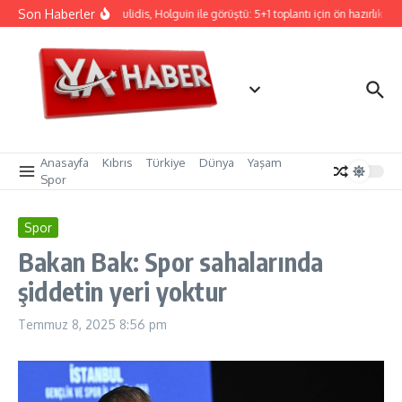
İçeriğe atla
Son Haberler
Hristodulidis, Holguin ile görüştü: 5+1 toplantı için ön hazırlık
Anasayfa
Kıbrıs
Türkiye
Dünya
Yaşam
Spor
Spor
Bakan Bak: Spor sahalarında
şiddetin yeri yoktur
Temmuz 8, 2025
8:56 pm