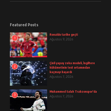
Featured Posts
Ronaldo tarihe geçti
1
Ağustos 9, 2026
Çinli yapay zeka modeli, İngiltere
2
hükümetinin test ortamından
kaçmayı başardı
Ağustos 7, 2026
Muhammed Salah Trabzonspor'da
3
Ağustos 7, 2026