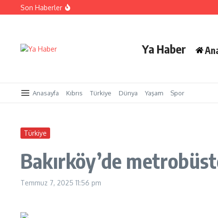
İçeriğe atla
Son Haberler
Cezaevi personeline yangınla mücadele eğitimi sertifika
Yangınlarla mücadelede toplumsal duyarlılık için güç b
LAÜ’nün 33. Mezuniyet Töreni gerçekleşti
Ya Haber
An
Anasayfa
Kıbrıs
Türkiye
Dünya
Yaşam
Spor
Türkiye
Bakırköy’de metrobüst
Temmuz 7, 2025
11:56 pm