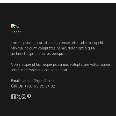
Lorem ipsum dolor sit amet, consectetur adipisicing elit.
Minima incidunt voluptates nemo, dolor optio quia
architecto quis delectus perspiciatis.
Nobis atque id hic neque possimus voluptatum voluptatibus
tenetur, perspiciatis consequuntur.
Email
: sample@gmail.com
Call Us:
+987 95 95 64 82