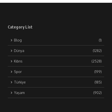
Category List
Blog
(1)
Dünya
(1282)
Kıbrıs
(2528)
Spor
(199)
Türkiye
(185)
Yaşam
(902)