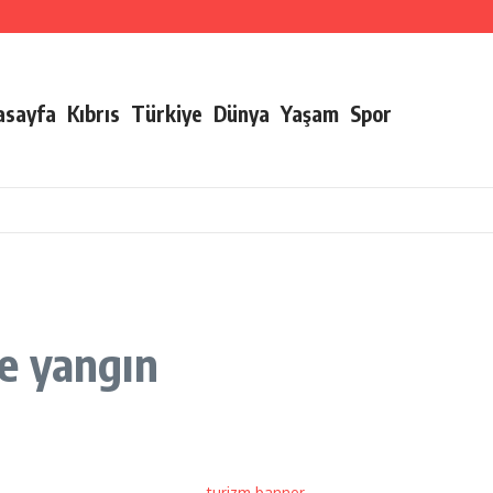
ları verildi
irliği
asayfa
Kıbrıs
Türkiye
Dünya
Yaşam
Spor
e yangın