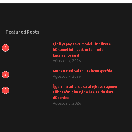
Featured Posts
Çinli yapay zeka modeli, İngiltere
1
hükümetinin test ortamından
kaçmayı başardı
Ağustos 7, 2026
Muhammed Salah Trabzonspor'da
2
Ağustos 7, 2026
İşgalci İsrail ordusu ateşkese rağmen
3
Lübnan'ın güneyine İHA saldırıları
düzenledi
Ağustos 5, 2026