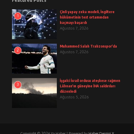
Çinli yapay zeka modeli, İngiltere
1
hükümetinin test ortamından
kaçmayı başardı
Ağustos 7, 2026
Muhammed Salah Trabzonspor'da
2
Ağustos 7, 2026
İşgalci İsrail ordusu ateşkese rağmen
3
Lübnan'ın güneyine İHA saldırıları
düzenledi
Ağustos 5, 2026
Copyright © 2026 Ya Haber | Powered by
Haber Dergisi X