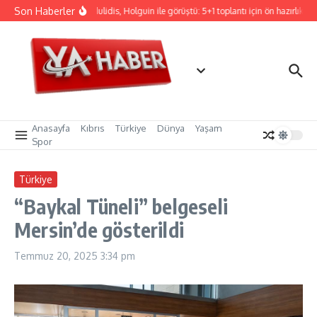
İçeriğe atla
Son Haberler
Hristodulidis, Holguin ile görüştü: 5+1 toplantı için ön hazırlık
Anasayfa
Kıbrıs
Türkiye
Dünya
Yaşam
Spor
Türkiye
“Baykal Tüneli” belgeseli
Mersin’de gösterildi
Temmuz 20, 2025
3:34 pm