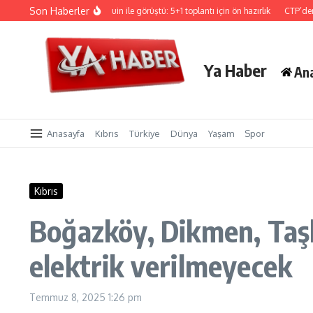
İçeriğe atla
Son Haberler
Hristodulidis, Holguin ile görüştü: 5+1 toplantı için ön hazırlık
CTP’den Sigor
Ya Haber
An
Anasayfa
Kıbrıs
Türkiye
Dünya
Yaşam
Spor
Kıbrıs
Boğazköy, Dikmen, Taşk
elektrik verilmeyecek
Temmuz 8, 2025
1:26 pm