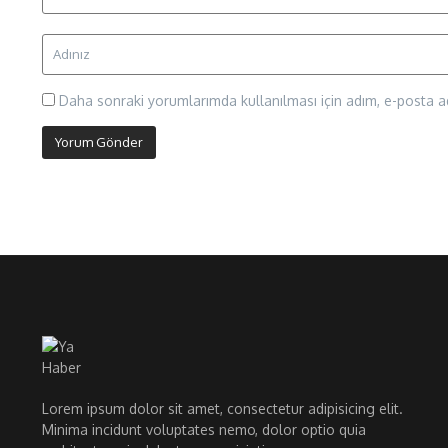
Daha sonraki yorumlarımda kullanılması için adım, e-posta ad
Lorem ipsum dolor sit amet, consectetur adipisicing elit.
Minima incidunt voluptates nemo, dolor optio quia