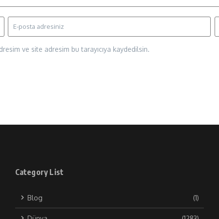
resim ve site adresim bu tarayıcıya kaydedilsin.
Category List
Blog
(1)
Dünya
(1283)