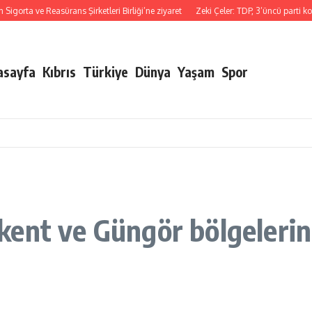
ta ve Reasürans Şirketleri Birliği’ne ziyaret
Zeki Çeler: TDP, 3’üncü parti konu
asayfa
Kıbrıs
Türkiye
Dünya
Yaşam
Spor
ent ve Güngör bölgelerin