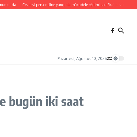
munda
Cezaevi personeline yangınla mücadele eğitimi sertifikaları verildi
Yangın
Pazartesi, Ağustos 10, 2026
e bugün iki saat