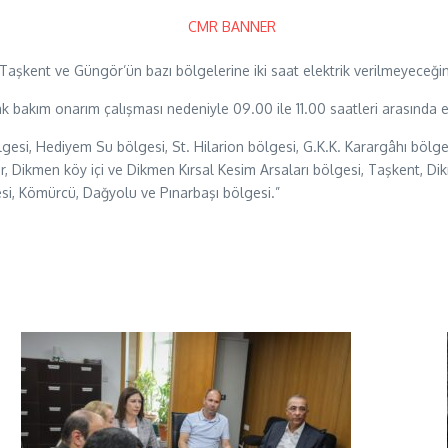
Taşkent ve Güngör’ün bazı bölgelerine iki saat elektrik verilmeyeceği
 bakım onarım çalışması nedeniyle 09.00 ile 11.00 saatleri arasında e
gesi, Hediyem Su bölgesi, St. Hilarion bölgesi, G.K.K. Karargâhı bölg
er, Dikmen köy içi ve Dikmen Kırsal Kesim Arsaları bölgesi, Taşkent, 
esi, Kömürcü, Dağyolu ve Pınarbaşı bölgesi.”