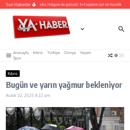
İçeriğe atla
Son Haberler
Hristodulidis, Holguin ile görüştü: 5+1 toplantı için ön hazırlık
CT
Anasayfa
Kıbrıs
Türkiye
Dünya
Yaşam
Spor
Kıbrıs
Bugün ve yarın yağmur bekleniyor
Aralık 22, 2025
8:22 am