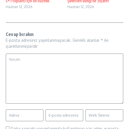
5+1 toplantı için ön hazırlık
Şirketleri Birliği’ne ziyaret
Haziran 12, 2026
Haziran 12, 2026
Cevap bırakın
E-posta adresiniz yayınlanmayacak.
Gerekli alanlar
*
ile
işaretlenmişlerdir
Daha sonraki yorumlarımda kullanılması için adım, e-posta