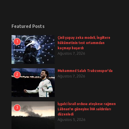
Featured Posts
Çinli yapay zeka modeli, İngiltere
1
hükümetinin test ortamından
kaçmayı başardı
Ağustos 7, 2026
Muhammed Salah Trabzonspor'da
2
Ağustos 7, 2026
İşgalci İsrail ordusu ateşkese rağmen
3
Lübnan'ın güneyine İHA saldırıları
düzenledi
Ağustos 5, 2026