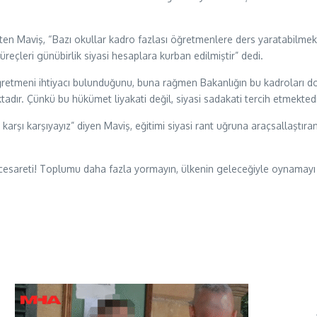
rten Maviş, “Bazı okullar kadro fazlası öğretmenlere ders yaratabilmek
üreçleri günübirlik siyasi hesaplara kurban edilmiştir” dedi.
retmeni ihtiyacı bulunduğunu, buna rağmen Bakanlığın bu kadroları dol
ır. Çünkü bu hükümet liyakati değil, siyasi sadakati tercih etmektedir”
 karşı karşıyayız” diyen Maviş, eğitimi siyasi rant uğruna araçsallaştıra
k cesareti! Toplumu daha fazla yormayın, ülkenin geleceğiyle oynamay