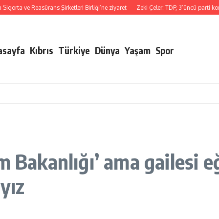
ve Reasürans Şirketleri Birliği’ne ziyaret
Zeki Çeler: TDP, 3’üncü parti konumun
asayfa
Kıbrıs
Türkiye
Dünya
Yaşam
Spor
m Bakanlığı’ ama gailesi e
yız