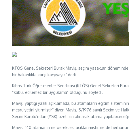
KTÖS Genel Sekreteri Burak Maviş, seçim yasakları döneminde 4
bir bakanlıkla karşı karşıyayız” dedi.
Kıbrıs Türk Öğretmenler Sendikası (KTÖS) Genel Sekreteri Bura
“kabul edilemez bir uygulama” olduğunu söyledi.
Maviş, yaptığı yazılı açıklamada, bu atamaların eğitim sistemin
meşruiyetini yitirmiştir” diyen Maviş, 5/1976 sayılı Seçim ve 
Seçim Kurulu’ndan (YSK) özel izin alınarak atama yapılabileceğini
Maviş, “40 atamanın ne gerekçesi açıklanmıştır ne de herhangi 