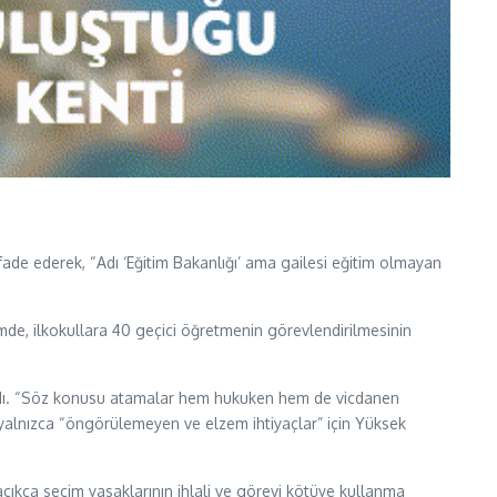
de ederek, “Adı ‘Eğitim Bakanlığı’ ama gailesi eğitim olmayan
de, ilkokullara 40 geçici öğretmenin görevlendirilmesinin
rguladı. “Söz konusu atamalar hem hukuken hem de vicdanen
 yalnızca “öngörülemeyen ve elzem ihtiyaçlar” için Yüksek
ıkça seçim yasaklarının ihlali ve görevi kötüye kullanma