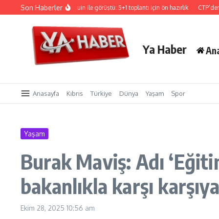
İçeriğe atla
Son Haberler
Hristodulidis, Holguin ile görüştü: 5+1 toplantı için ön hazırlık
CTP’den Sigorta 
Ya Haber
An
Anasayfa
Kıbrıs
Türkiye
Dünya
Yaşam
Spor
Yaşam
Burak Maviş: Adı ‘Eğiti
bakanlıkla karşı karşıya
Ekim 28, 2025
10:56 am