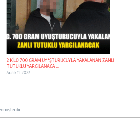
2 KİLO 700 GRAM UY*ŞTURUCUYLA YAKALANAN ZANLI
TUTUKLU YARGILANACA ...
Aralık 11, 2025
enmişlerdir