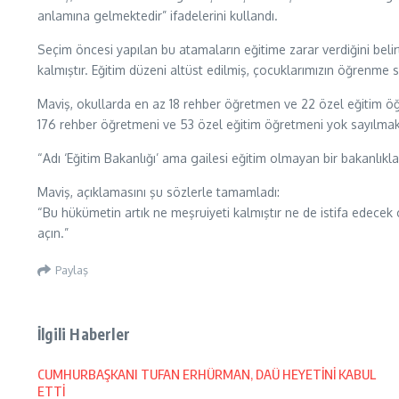
anlamına gelmektedir” ifadelerini kullandı.
Seçim öncesi yapılan bu atamaların eğitime zarar verdiğini beli
kalmıştır. Eğitim düzeni altüst edilmiş, çocuklarımızın öğrenme s
Maviş, okullarda en az 18 rehber öğretmen ve 22 özel eğitim öğ
176 rehber öğretmeni ve 53 özel eğitim öğretmeni yok sayılmaktad
“Adı ‘Eğitim Bakanlığı’ ama gailesi eğitim olmayan bir bakanlıkla
Maviş, açıklamasını şu sözlerle tamamladı:
“Bu hükümetin artık ne meşruiyeti kalmıştır ne de istifa edece
açın.”
Paylaş
İlgili Haberler
CUMHURBAŞKANI TUFAN ERHÜRMAN, DAÜ HEYETİNİ KABUL
ETTİ