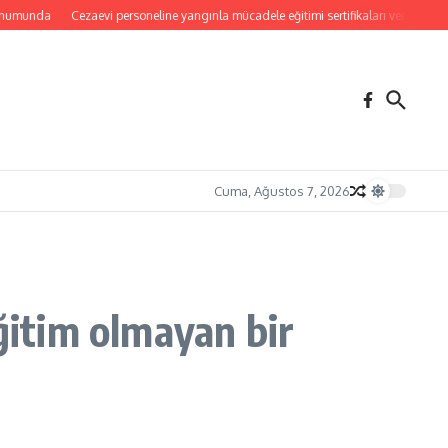
da
Cezaevi personeline yangınla mücadele eğitimi sertifikaları verildi
Yangınla
Cuma, Ağustos 7, 2026
ğitim olmayan bir