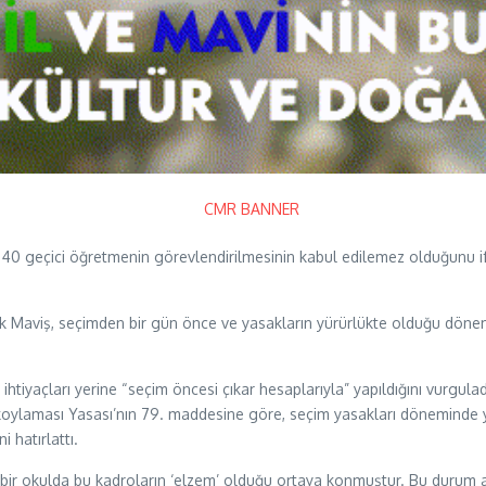
0 geçici öğretmenin görevlendirilmesinin kabul edilemez olduğunu ifa
k Maviş, seçimden bir gün önce ve yasakların yürürlükte olduğu dönem
in ihtiyaçları yerine “seçim öncesi çıkar hesaplarıyla” yapıldığını vu
Halkoylaması Yasası’nın 79. maddesine göre, seçim yasakları döneminde
 hatırlattı.
bir okulda bu kadroların ‘elzem’ olduğu ortaya konmuştur. Bu durum aç