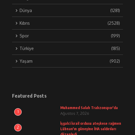
Dünya
(1281)
Kıbrıs
(2528)
Spor
(199)
Türkiye
(185)
Yaşam
(902)
Featured Posts
Muhammed Salah Trabzonspor'da
1
Ağustos 7, 2026
İşgalci İsrail ordusu ateşkese rağmen
2
Lübnan'ın güneyine İHA saldırıları
düzenledi