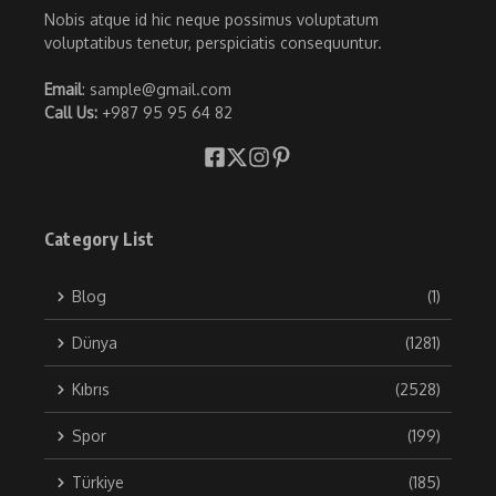
Nobis atque id hic neque possimus voluptatum
voluptatibus tenetur, perspiciatis consequuntur.
Email
: sample@gmail.com
Call Us:
+987 95 95 64 82
Category List
Blog
(1)
Dünya
(1281)
Kıbrıs
(2528)
Spor
(199)
Türkiye
(185)