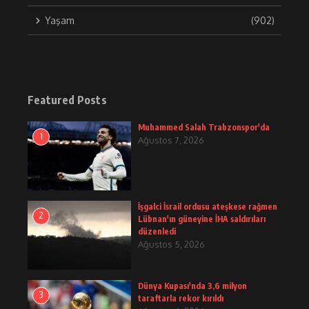
Yaşam
(902)
Featured Posts
Muhammed Salah Trabzonspor'da
1
Ağustos 7, 2026
İşgalci İsrail ordusu ateşkese rağmen
2
Lübnan'ın güneyine İHA saldırıları
düzenledi
Ağustos 5, 2026
Dünya Kupası'nda 3,6 milyon
3
taraftarla rekor kırıldı