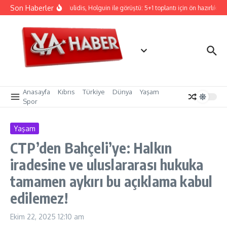
İçeriğe atla
Son Haberler
Hristodulidis, Holguin ile görüştü: 5+1 toplantı için ön hazırlık
Anasayfa
Kıbrıs
Türkiye
Dünya
Yaşam
Spor
Yaşam
CTP’den Bahçeli’ye: Halkın
iradesine ve uluslararası hukuka
tamamen aykırı bu açıklama kabul
edilemez!
Ekim 22, 2025
12:10 am