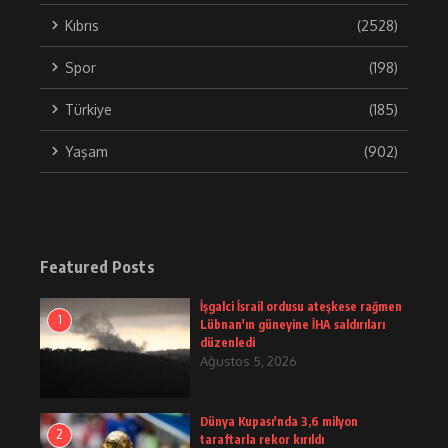
Kıbrıs
(2528)
Spor
(198)
Türkiye
(185)
Yaşam
(902)
Featured Posts
İşgalci İsrail ordusu ateşkese rağmen
1
Lübnan'ın güneyine İHA saldırıları
düzenledi
Ağustos 5, 2026
Dünya Kupası'nda 3,6 milyon
2
taraftarla rekor kırıldı