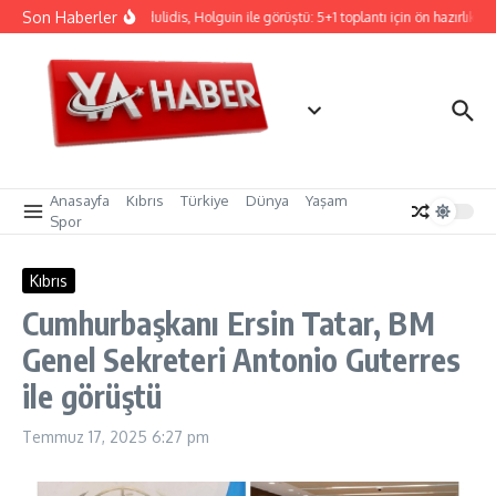
İçeriğe atla
Son Haberler
Hristodulidis, Holguin ile görüştü: 5+1 toplantı için ön hazırlık
Anasayfa
Kıbrıs
Türkiye
Dünya
Yaşam
Spor
Kıbrıs
Cumhurbaşkanı Ersin Tatar, BM
Genel Sekreteri Antonio Guterres
ile görüştü
Temmuz 17, 2025
6:27 pm