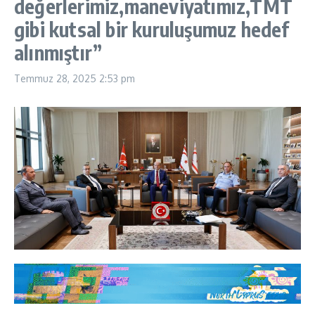
değerlerimiz,maneviyatımız,TMT
gibi kutsal bir kuruluşumuz hedef
alınmıştır”
Temmuz 28, 2025
2:53 pm