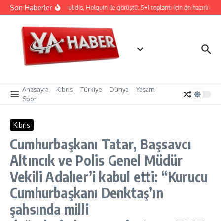
İçeriğe atla
Son Haberler
Hristodulidis, Holguin ile görüştü: 5+1 toplantı için ön hazırlık
Anasayfa
Kıbrıs
Türkiye
Dünya
Yaşam
Spor
Kıbrıs
Cumhurbaşkanı Tatar, Başsavcı
Altıncık ve Polis Genel Müdür
Vekili Adalıer’i kabul etti: “Kurucu
Cumhurbaşkanı Denktaş’ın
şahsında milli