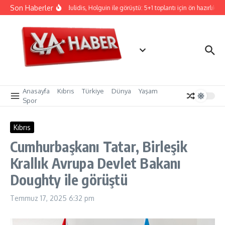
İçeriğe atla
Son Haberler
Hristodulidis, Holguin ile görüştü: 5+1 toplantı için ön hazırlık
Anasayfa
Kıbrıs
Türkiye
Dünya
Yaşam
Spor
Kıbrıs
Cumhurbaşkanı Tatar, Birleşik
Krallık Avrupa Devlet Bakanı
Doughty ile görüştü
Temmuz 17, 2025
6:32 pm