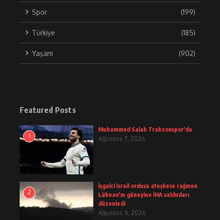
Spor
(199)
Türkiye
(185)
Yaşam
(902)
Featured Posts
Muhammed Salah Trabzonspor'da
1
Ağustos 7, 2026
İşgalci İsrail ordusu ateşkese rağmen
2
Lübnan'ın güneyine İHA saldırıları
düzenledi
Ağustos 5, 2026