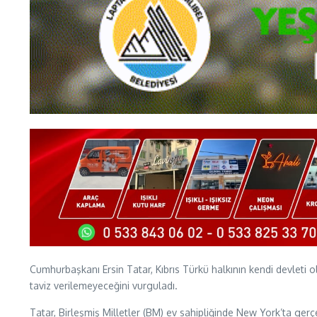
Cumhurbaşkanı Ersin Tatar, Kıbrıs Türkü halkının kendi devleti
taviz verilemeyeceğini vurguladı.
Tatar, Birleşmiş Milletler (BM) ev sahipliğinde New York’ta ger