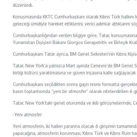
düzenledi.
Konuşmasında KKTC Cumhurbaşkanı olarak Kıbrıs Türk halkını ko
geleceği ümidiyle hareket ettiklerini, verici adımlar attıklarını sö
Cumhurbaşkanlığından verilen bilgiye göre, Tatar, konuşmasına 
Yunanistan Dışişleri Bakanı Giorgos Gerapetritis ve Birleşik Kr
Cumhurbaşkanı Tatar ayrıca, BM Genel Sekreteri’nin Kıbrıs Kişis
Tatar, New York’a yalnızca Mart ayında Cenevre’de BM Genel Sekr
birliği kültürü yaratılmasına ve güven inşasına katkı sağlayacak
Cumhurbaşkanı seçildikten sonra gayrı resmi formatta gerçekle
basın toplantısında “yeni bir atmosfer” olarak nitelendirilen 6
Tatar, New York’taki genel oturumda ve ikili görüşmelerinde, Cene
-Yeni atmosfer
Yeni atmosferin, iki halkın yararına olacak 6 girişimin tamamı
yapacağına, atmosferin korunması, Kıbrıs Türk ve Kıbrıs Rum halk