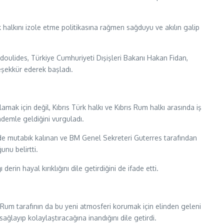
alkını izole etme politikasına rağmen sağduyu ve akılın galip
doulides, Türkiye Cumhuriyeti Dışişleri Bakanı Hakan Fidan,
eşekkür ederek başladı.
k için değil, Kıbrıs Türk halkı ve Kıbrıs Rum halkı arasında iş
ndemle geldiğini vurguladı.
de mutabık kalınan ve BM Genel Sekreteri Guterres tarafından
nu belirtti.
in hayal kırıklığını dile getirdiğini de ifade etti.
 Rum tarafının da bu yeni atmosferi korumak için elinden geleni
ğlayıp kolaylaştıracağına inandığını dile getirdi.