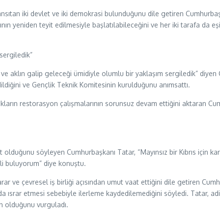
ni yansıtan iki devlet ve iki demokrasi bulunduğunu dile getiren Cumhurba
ın yeniden teyit edilmesiyle başlatılabileceğini ve her iki tarafa da eş
sergiledik”
 ve aklın galip geleceği ümidiyle olumlu bir yaklaşım sergiledik” diy
dildiğini ve Gençlik Teknik Komitesinin kurulduğunu anımsattı.
ıkların restorasyon çalışmalarının sorunsuz devam ettiğini aktaran Cum
olduğunu söyleyen Cumhurbaşkanı Tatar, “Mayınsız bir Kıbrıs için kar
rli buluyorum” diye konuştu.
rar ve çevresel iş birliği açısından umut vaat ettiğini dile getiren Cum
 ısrar etmesi sebebiyle ilerleme kaydedilemediğini söyledi. Tatar, adi
in olduğunu vurguladı.