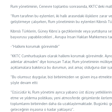
Rum yönetiminin, Cenevre toplantısı sonrasında, KKTC’deki mallar
“Rum tarafının bu eylemleri, iki halk arasındaki ilişkilere zar
geliştirmeye çalışırken, Rum yönetiminin bu eylemleri Kıbrıslı T
Kıbrıslı Türklerin, Güney Kıbrıs’a geçtiklerinde veya yurtdışın
başvurusu yapabilecekleri , Avrupa İnsan Hakları Mahkemesi ta
-“Halkımı korumak görevimdir”
“KKTC Cumhurbaşkanı olarak halkımı korumak görevimdir. Ayrıca 
adımlar atmadım” diye konuşan Tatar, Rum yönetiminin mülkiyetle
açıklamalara bakılınca bu durumun, asıl amaç olduğuna dair işa
“Bu olumsuz duygular, bizi birbirimizden ve güven inşa etmekt
şöyle devam etti:
“Üzücüdür ki, Rum yönetimi ayrıca yabancı üst düzey yetkilileri
etme ve yıldırma politikası, yeni atmosferde girişimlerde ile
toplumlarını birbirinden daha da uzaklaştırmaktadır. Bugünkü gene
geleceğinin inşasına o kadar yaklaşırız”.