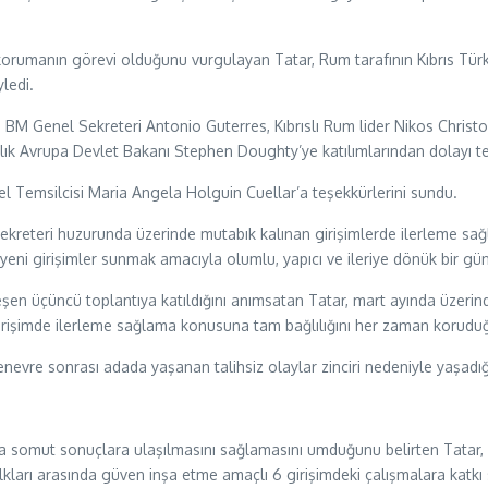
rumanın görevi olduğunu vurgulayan Tatar, Rum tarafının Kıbrıs Türk h
yledi.
BM Genel Sekreteri Antonio Guterres, Kıbrıslı Rum lider Nikos Christo
allık Avrupa Devlet Bakanı Stephen Doughty’ye katılımlarından dolayı t
el Temsilcisi Maria Angela Holguin Cuellar’a teşekkürlerini sundu.
eteri huzurunda üzerinde mutabık kalınan girişimlerde ilerleme sağlama
 yeni girişimler sunmak amacıyla olumlu, yapıcı ve ileriye dönük bir gü
şen üçüncü toplantıya katıldığını anımsatan Tatar, mart ayında üzerin
 girişimde ilerleme sağlama konusuna tam bağlılığını her zaman koruduğu
vre sonrası adada yaşanan talihsiz olaylar zinciri nedeniyle yaşadığı der
nda somut sonuçlara ulaşılmasını sağlamasını umduğunu belirten Tatar,
ları arasında güven inşa etme amaçlı 6 girişimdeki çalışmalara katkı sa