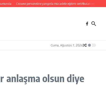
a
Cezaevi personeline yangınla mücadele eğitimi sertifikaları verildi
Yangınlar
Cuma, Ağustos 7, 2026
r anlaşma olsun diye