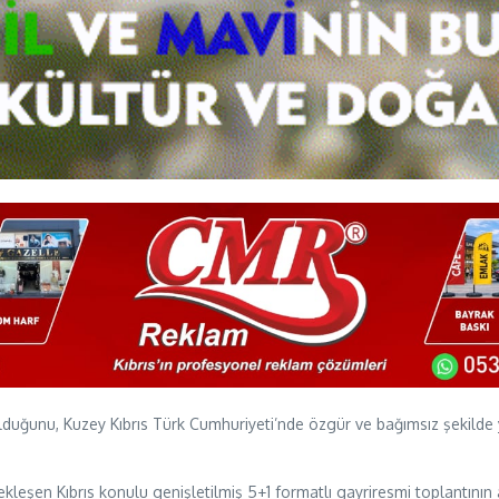
 olduğunu, Kuzey Kıbrıs Türk Cumhuriyeti’nde özgür ve bağımsız şekild
çekleşen Kıbrıs konulu genişletilmiş 5+1 formatlı gayriresmi toplantını