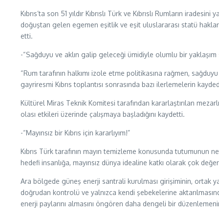
Kıbrıs’ta son 51 yıldır Kıbrıslı Türk ve Kıbrıslı Rumların iradesi
doğuştan gelen egemen eşitlik ve eşit uluslararası statü hakların
etti.
-“Sağduyu ve aklın galip geleceği ümidiyle olumlu bir yaklaşım 
“Rum tarafının halkımı izole etme politikasına rağmen, sağduyu
gayriresmi Kıbrıs toplantısı sonrasında bazı ilerlemelerin kayde
Kültürel Miras Teknik Komitesi tarafından kararlaştırılan mezarl
olası etkileri üzerinde çalışmaya başladığını kaydetti.
-“Mayınsız bir Kıbrıs için kararlıyım!”
Kıbrıs Türk tarafının mayın temizleme konusunda tutumunun net 
hedefi insanlığa, mayınsız dünya idealine katkı olarak çok değe
Ara bölgede güneş enerji santrali kurulması girişiminin, ortak ya
doğrudan kontrolü ve yalnızca kendi şebekelerine aktarılmasında
enerji paylarını almasını öngören daha dengeli bir düzenlemen