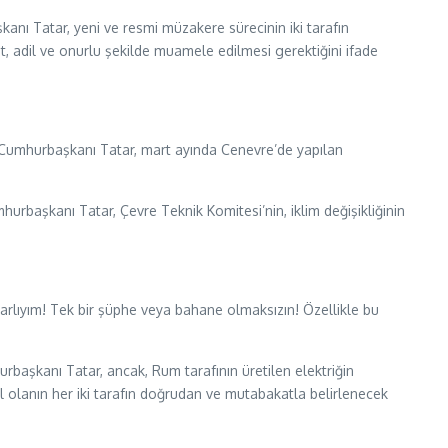
şkanı Tatar, yeni ve resmi müzakere sürecinin iki tarafın
it, adil ve onurlu şekilde muamele edilmesi gerektiğini ifade
en Cumhurbaşkanı Tatar, mart ayında Cenevre’de yapılan
hurbaşkanı Tatar, Çevre Teknik Komitesi’nin, iklim değişikliğinin
arlıyım! Tek bir şüphe veya bahane olmaksızın! Özellikle bu
hurbaşkanı Tatar, ancak, Rum tarafının üretilen elektriğin
l olanın her iki tarafın doğrudan ve mutabakatla belirlenecek