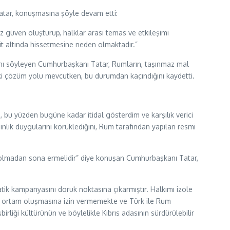
 Tatar, konuşmasına şöyle devam etti:
z güven oluşturup, halklar arası temas ve etkileşimi
dit altında hissetmesine neden olmaktadır.”
ığını söyleyen Cumhurbaşkanı Tatar, Rumların, taşınmaz mal
ki çözüm yolu mevcutken, bu durumdan kaçındığını kaydetti.
 bu yüzden bugüne kadar itidal gösterdim ve karşılık verici
nlık duygularını körüklediğini, Rum tarafından yapılan resmi
ç olmadan sona ermelidir” diye konuşan Cumhurbaşkanı Tatar,
tik kampanyasını doruk noktasına çıkarmıştır. Halkımı izole
ir ortam oluşmasına izin vermemekte ve Türk ile Rum
rliği kültürünün ve böylelikle Kıbrıs adasının sürdürülebilir