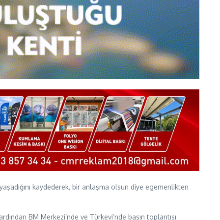
e yaşadığını kaydederek, bir anlaşma olsun diye egemenlikten
n ardından BM Merkezi’nde ve Türkevi’nde basın toplantısı