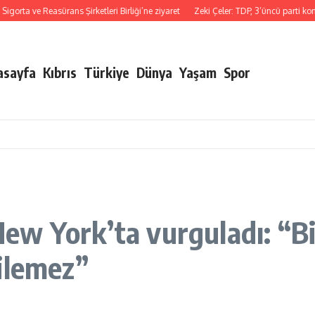
e Reasürans Şirketleri Birliği’ne ziyaret
Zeki Çeler: TDP, 3’üncü parti konumund
asayfa
Kıbrıs
Türkiye
Dünya
Yaşam
Spor
w York’ta vurguladı: “Bi
ilemez”