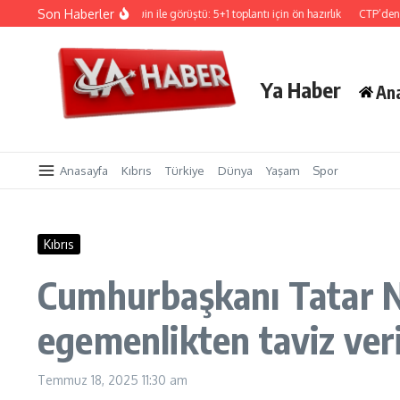
İçeriğe atla
Son Haberler
Hristodulidis, Holguin ile görüştü: 5+1 toplantı için ön hazırlık
CTP’den Sigorta v
Ya Haber
An
Anasayfa
Kıbrıs
Türkiye
Dünya
Yaşam
Spor
Kıbrıs
Cumhurbaşkanı Tatar Ne
egemenlikten taviz ver
Temmuz 18, 2025
11:30 am