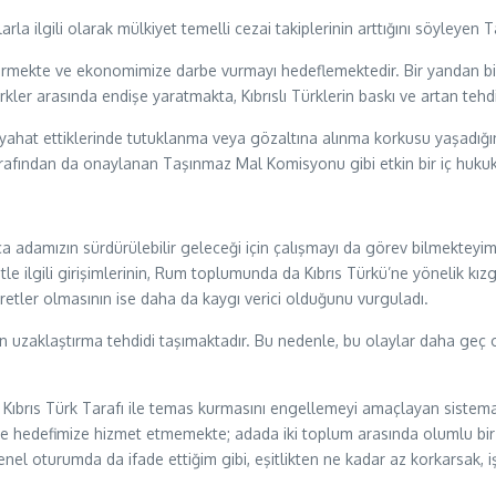
la ilgili olarak mülkiyet temelli cezai takiplerinin arttığını söyleyen
ar vermekte ve ekonomimize darbe vurmayı hedeflemektedir. Bir yandan bi
ürkler arasında endişe yaratmakta, Kıbrıslı Türklerin baskı ve artan teh
a seyahat ettiklerinde tutuklanma veya gözaltına alınma korkusu yaşad
rafından da onaylanan Taşınmaz Mal Komisyonu gibi etkin bir iç huku
adamızın sürdürülebilir geleceği için çalışmayı da görev bilmekteyim,
 ilgili girişimlerinin, Rum toplumunda da Kıbrıs Türkü’ne yönelik kızgı
retler olmasının ise daha da kaygı verici olduğunu vurguladı.
en uzaklaştırma tehdidi taşımaktadır. Bu nedenle, bu olaylar daha ge
n Kıbrıs Türk Tarafı ile temas kurmasını engellemeyi amaçlayan sistema
rleme hedefimize hizmet etmemekte; adada iki toplum arasında olumlu b
l oturumda da ifade ettiğim gibi, eşitlikten ne kadar az korkarsak, işbi