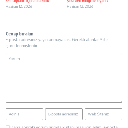
5+1 toplantı için ön hazırlık
Şirketleri Birliği’ne ziyaret
Haziran 12, 2026
Haziran 12, 2026
Cevap bırakın
E-posta adresiniz yayınlanmayacak.
Gerekli alanlar
*
ile
işaretlenmişlerdir
Daha sonraki yorumlarımda kullanılması için adım, e-posta