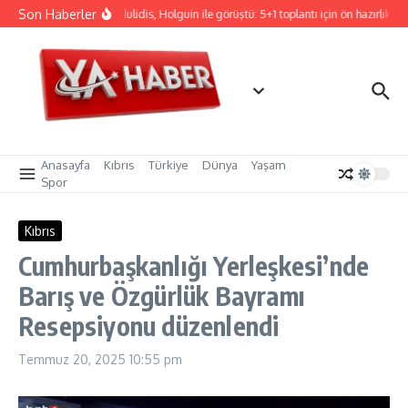
İçeriğe atla
Son Haberler
Hristodulidis, Holguin ile görüştü: 5+1 toplantı için ön hazırlık
Anasayfa
Kıbrıs
Türkiye
Dünya
Yaşam
Spor
Kıbrıs
Cumhurbaşkanlığı Yerleşkesi’nde
Barış ve Özgürlük Bayramı
Resepsiyonu düzenlendi
Temmuz 20, 2025
10:55 pm