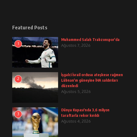
Featured Posts
Muhammed Salah Trabzonspor'da
1
Ağustos 7, 2026
İşgalci İsrail ordusu ateşkese rağmen
2
Lübnan'ın güneyine İHA saldırıları
düzenledi
Ağustos 5, 2026
Dünya Kupası'nda 3,6 milyon
3
taraftarla rekor kırıldı
Ağustos 4, 2026