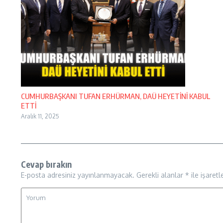
CUMHURBAŞKANI TUFAN ERHÜRMAN, DAÜ HEYETİNİ KABUL
ETTİ
Aralık 11, 2025
Cevap bırakın
E-posta adresiniz yayınlanmayacak.
Gerekli alanlar
*
ile işaretl