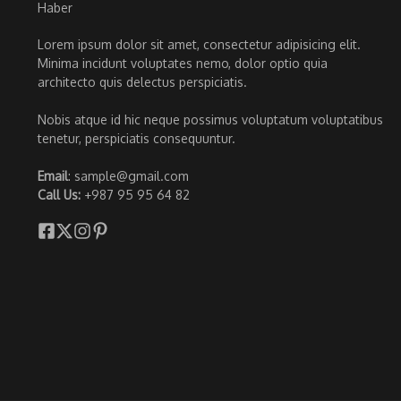
Lorem ipsum dolor sit amet, consectetur adipisicing elit.
Minima incidunt voluptates nemo, dolor optio quia
architecto quis delectus perspiciatis.
Nobis atque id hic neque possimus voluptatum voluptatibus
tenetur, perspiciatis consequuntur.
Email
: sample@gmail.com
Call Us:
+987 95 95 64 82