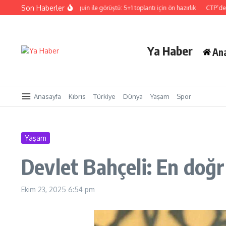
İçeriğe atla
Son Haberler
Hristodulidis, Holguin ile görüştü: 5+1 toplantı için ön hazırlık
CTP’den Sigorta
Ya Haber
An
Anasayfa
Kıbrıs
Türkiye
Dünya
Yaşam
Spor
Yaşam
Devlet Bahçeli: En doğ
Ekim 23, 2025
6:54 pm