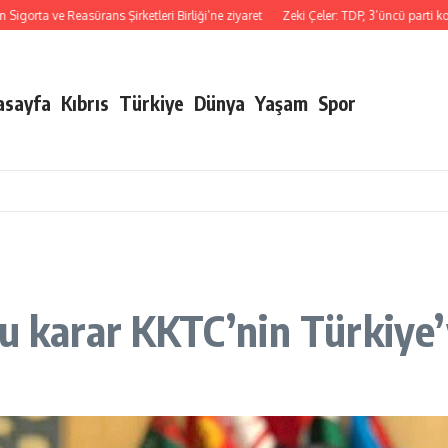
 ve Reasürans Şirketleri Birliği’ne ziyaret
Zeki Çeler: TDP, 3’üncü parti konumu
asayfa
Kıbrıs
Türkiye
Dünya
Yaşam
Spor
ru karar KKTC’nin Türkiye’