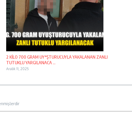
2 KİLO 700 GRAM UY*ŞTURUCUYLA YAKALANAN ZANLI
TUTUKLU YARGILANACA ...
Aralık 11, 2025
enmişlerdir