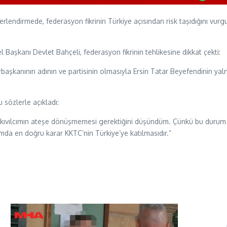
endirmede, federasyon fikrinin Türkiye açısından risk taşıdığını vurgu
aşkanı Devlet Bahçeli, federasyon fikrinin tehlikesine dikkat çekti:
rbaşkanının adının ve partisinin olmasıyla Ersin Tatar Beyefendinin yal
 sözlerle açıkladı:
 kıvılcımın ateşe dönüşmemesi gerektiğini düşündüm. Çünkü bu durum T
mda en doğru karar KKTC’nin Türkiye’ye katılmasıdır.”