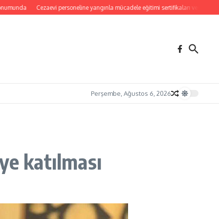
nda
Cezaevi personeline yangınla mücadele eğitimi sertifikaları verildi
Yangınl
Perşembe, Ağustos 6, 2026
ye katılması