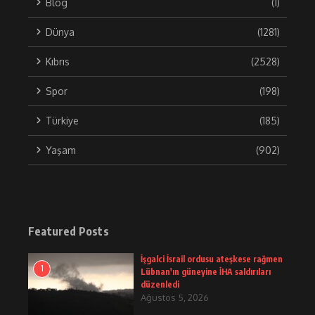
Blog
(1)
Dünya
(1281)
Kıbrıs
(2528)
Spor
(198)
Türkiye
(185)
Yaşam
(902)
Featured Posts
İşgalci İsrail ordusu ateşkese rağmen
1
Lübnan'ın güneyine İHA saldırıları
düzenledi
Ağustos 5, 2026