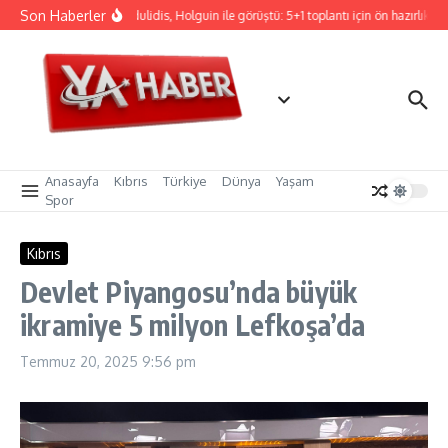
İçeriğe atla
Son Haberler
Hristodulidis, Holguin ile görüştü: 5+1 toplantı için ön hazırlık
Anasayfa
Kıbrıs
Türkiye
Dünya
Yaşam
Spor
Kıbrıs
Devlet Piyangosu’nda büyük
ikramiye 5 milyon Lefkoşa’da
Temmuz 20, 2025
9:56 pm