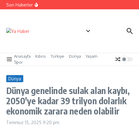
İçeriğe atla
Cezaevi personeline yangınla mücadele eğitimi
Son Haberler
sertifikaları verildi
Yangınlarla mücadelede toplumsal duyarlılık için güç
birliği
LAÜ’nün 33. Mezuniyet Töreni gerçekleşti
Anasayfa
Kıbrıs
Türkiye
Dünya
Yaşam
Spor
Dünya
Dünya genelinde sulak alan kaybı,
2050'ye kadar 39 trilyon dolarlık
ekonomik zarara neden olabilir
Temmuz 15, 2025
9:20 pm