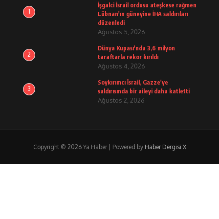
İşgalci İsrail ordusu ateşkese rağmen
1
Lübnan'ın güneyine İHA saldırıları
düzenledi
Ağustos 5, 2026
Dünya Kupası'nda 3,6 milyon
2
taraftarla rekor kırıldı
Ağustos 4, 2026
Soykırımcı İsrail, Gazze'ye
3
saldırısında bir aileyi daha katletti
Ağustos 2, 2026
Copyright © 2026 Ya Haber | Powered by
Haber Dergisi X