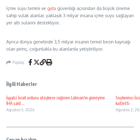
İçme suyu temini ve
gıda
güvenliği açısından da büyük öneme
sahip sulak alanlar, yaklaşık 3 milyar insana içme suyu sağlayan
yer altı sularını destekliyor.
Ayrıca dünya genelinde 3,5 milyar insanın temel besin kaynağı
olan pirinç, çoğunlukla bu alanlarda yetiştiriliyor.
Paylaş
İlgili Haberler
İşgalci İsrail ordusu ateşkese rağmen Lübnan'ın güneyine
Soykırımcı İsr
İHA sald ...
katletti
Ağustos 5, 2026
Ağustos 2, 20
Cevap bırakın