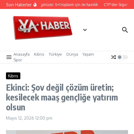
İçeriğe atla
Son Haberler
ristodulidis, Holguin ile görüştü: 5+1 toplantı için ön hazırlık
CTP’den Sigorta ve R
Anasayfa
Kıbrıs
Türkiye
Dünya
Yaşam
Spor
Kıbrıs
Ekinci: Şov değil çözüm üretin;
kesilecek maaş gençliğe yatırım
olsun
Mayıs 12, 2026
12:00 pm