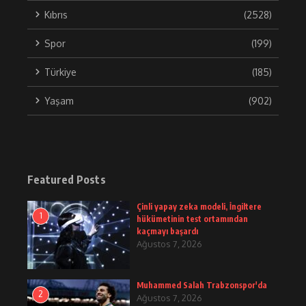
Kıbrıs
(2528)
Spor
(199)
Türkiye
(185)
Yaşam
(902)
Featured Posts
Çinli yapay zeka modeli, İngiltere
1
hükümetinin test ortamından
kaçmayı başardı
Ağustos 7, 2026
Muhammed Salah Trabzonspor'da
2
Ağustos 7, 2026