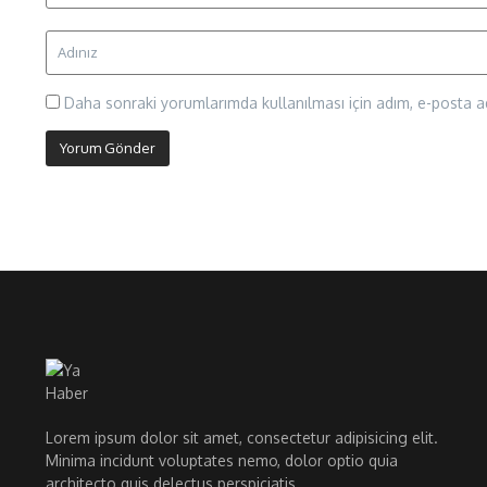
Daha sonraki yorumlarımda kullanılması için adım, e-posta ad
Lorem ipsum dolor sit amet, consectetur adipisicing elit.
Minima incidunt voluptates nemo, dolor optio quia
architecto quis delectus perspiciatis.