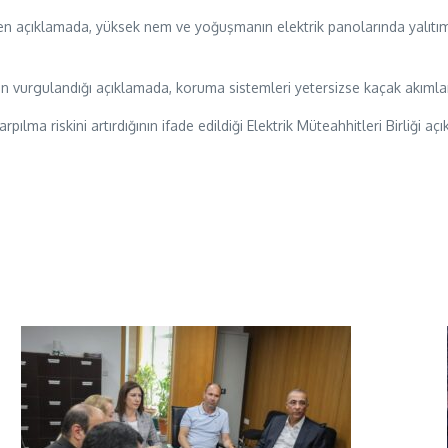
len açıklamada, yüksek nem ve yoğuşmanın elektrik panolarında yalıtım
n vurgulandığı açıklamada, koruma sistemleri yetersizse kaçak akımları
lma riskini artırdığının ifade edildiği Elektrik Müteahhitleri Birliği a