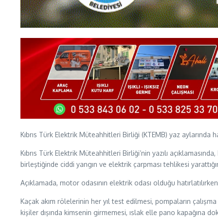
Kıbrıs Türk Elektrik Müteahhitleri Birliği (KTEMB) yaz aylarında h
Kıbrıs Türk Elektrik Müteahhitleri Birliği’nin yazılı açıklamasınd
birleştiğinde ciddi yangın ve elektrik çarpması tehlikesi yarattığı
Açıklamada, motor odasının elektrik odası olduğu hatırlatılırke
Kaçak akım rölelerinin her yıl test edilmesi, pompaların çalışma
kişiler dışında kimsenin girmemesi, ıslak elle pano kapağına d