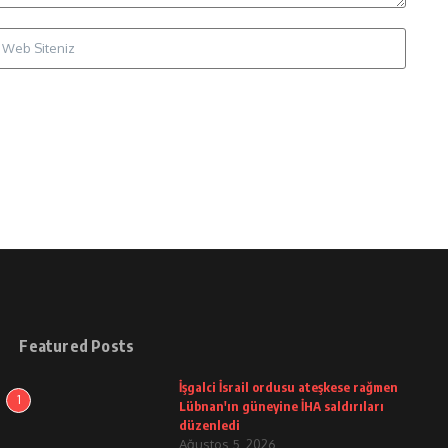
Featured Posts
İşgalci İsrail ordusu ateşkese rağmen
1
Lübnan'ın güneyine İHA saldırıları
düzenledi
Ağustos 5, 2026