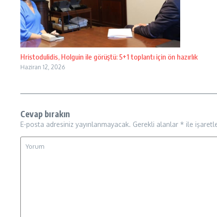
Hristodulidis, Holguin ile görüştü: 5+1 toplantı için ön hazırlık
Haziran 12, 2026
Cevap bırakın
E-posta adresiniz yayınlanmayacak.
Gerekli alanlar
*
ile işaretl