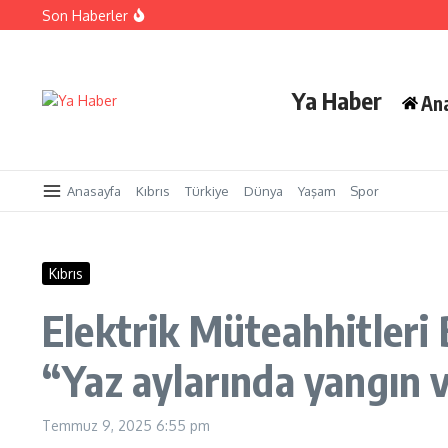
İçeriğe atla
Son Haberler
Cezaevi personeline yangınla mücadele eğitimi sertifika
Yangınlarla mücadelede toplumsal duyarlılık için güç b
LAÜ’nün 33. Mezuniyet Töreni gerçekleşti
Ya Haber
An
Anasayfa
Kıbrıs
Türkiye
Dünya
Yaşam
Spor
Kıbrıs
Elektrik Müteahhitleri B
“Yaz aylarında yangın v
Temmuz 9, 2025
6:55 pm