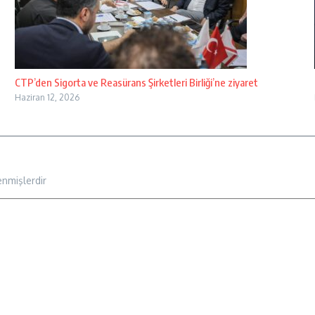
CTP’den Sigorta ve Reasürans Şirketleri Birliği’ne ziyaret
Haziran 12, 2026
enmişlerdir