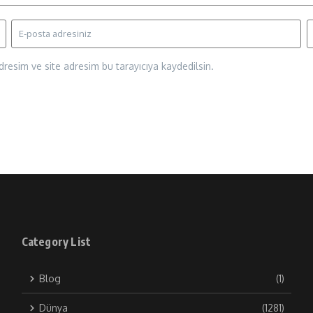
resim ve site adresim bu tarayıcıya kaydedilsin.
Category List
Blog
(1)
Dünya
(1281)