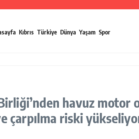
ları verildi
irliği
asayfa
Kıbrıs
Türkiye
Dünya
Yaşam
Spor
irliği’nden havuz motor oda
e çarpılma riski yükseliyo