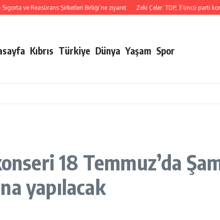
e Reasürans Şirketleri Birliği’ne ziyaret
Zeki Çeler: TDP, 3’üncü parti konumund
asayfa
Kıbrıs
Türkiye
Dünya
Yaşam
Spor
 konseri 18 Temmuz’da Şa
na yapılacak