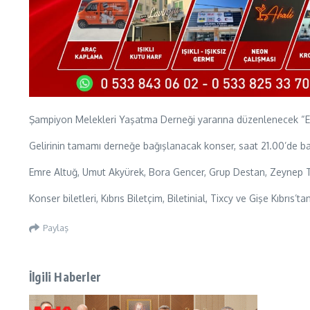
Şampiyon Melekleri Yaşatma Derneği yararına düzenlenecek “El
Gelirinin tamamı derneğe bağışlanacak konser, saat 21.00’de b
Emre Altuğ, Umut Akyürek, Bora Gencer, Grup Destan, Zeynep 
Konser biletleri, Kıbrıs Biletçim, Biletinial, Tixcy ve Gişe Kıbrıs’
Paylaş
İlgili Haberler