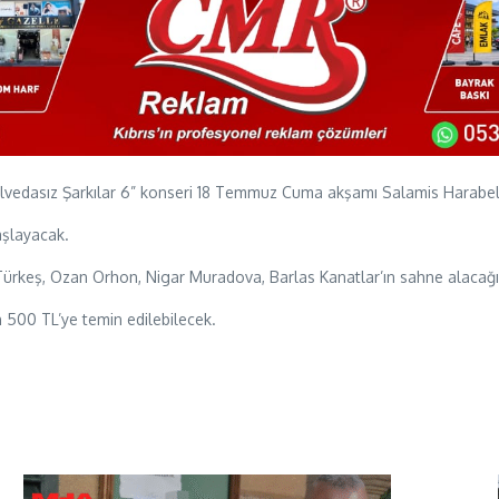
vedasız Şarkılar 6” konseri 18 Temmuz Cuma akşamı Salamis Harabele
aşlayacak.
Türkeş, Ozan Orhon, Nigar Muradova, Barlas Kanatlar’ın sahne alacağ
tan 500 TL’ye temin edilebilecek.