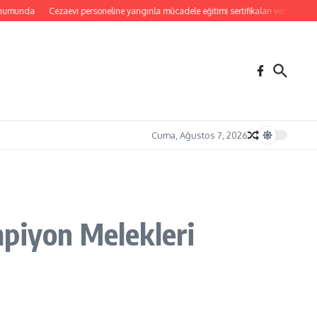
a
Cezaevi personeline yangınla mücadele eğitimi sertifikaları verildi
Yangınlar
Cuma, Ağustos 7, 2026
mpiyon Melekleri