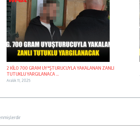
2 KİLO 700 GRAM UY*ŞTURUCUYLA YAKALANAN ZANLI
TUTUKLU YARGILANACA ...
Aralık 11, 2025
enmişlerdir