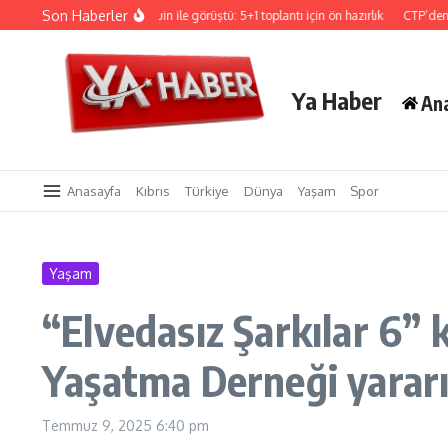
İçeriğe atla
Son Haberler
Hristodulidis, Holguin ile görüştü: 5+1 toplantı için ön hazırlık
CTP’den Sigorta v
Ya Haber
An
Anasayfa
Kıbrıs
Türkiye
Dünya
Yaşam
Spor
Yaşam
“Elvedasız Şarkılar 6”
Yaşatma Derneği yararı
Temmuz 9, 2025
6:40 pm