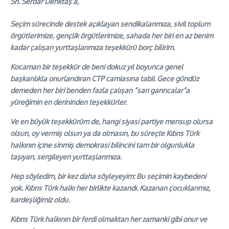
Sn. Serdar Denktaş’a,
Seçim sürecinde destek açıklayan sendikalarımıza, sivil toplum
örgütlerimize, gençlik örgütlerimize, sahada her biri en az benim
kadar çalışan yurttaşlarımıza teşekkürü borç bilirim.
Kocaman bir teşekkür de beni dokuz yıl boyunca genel
başkanlıkla onurlandıran CTP camiasına tabii. Gece gündüz
demeden her biri benden fazla çalışan “sarı garıncalar”a
yüreğimin en derininden teşekkürler.
Ve en büyük teşekkürüm de, hangi siyasi partiye mensup olursa
olsun, oy vermiş olsun ya da olmasın, bu süreçte Kıbrıs Türk
halkının içine sinmiş demokrasi bilincini tam bir olgunlukla
taşıyan, sergileyen yurttaşlarımıza.
Hep söyledim, bir kez daha söyleyeyim: Bu seçimin kaybedeni
yok. Kıbrıs Türk halkı her birlikte kazandı. Kazanan çocuklarımız,
kardeşliğimiz oldu.
Kıbrıs Türk halkının bir ferdi olmaktan her zamanki gibi onur ve