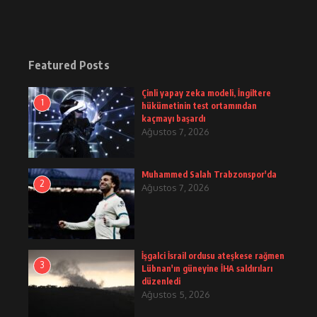
Featured Posts
Çinli yapay zeka modeli, İngiltere
1
hükümetinin test ortamından
kaçmayı başardı
Ağustos 7, 2026
Muhammed Salah Trabzonspor'da
2
Ağustos 7, 2026
İşgalci İsrail ordusu ateşkese rağmen
3
Lübnan'ın güneyine İHA saldırıları
düzenledi
Ağustos 5, 2026