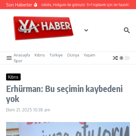
İçeriğe atla
Son Haberler
Hristodulidis, Holguin ile görüştü: 5+1 toplantı için ön hazırlık
Anasayfa
Kıbrıs
Türkiye
Dünya
Yaşam
Spor
Kıbrıs
Erhürman: Bu seçimin kaybedeni
yok
Ekim 21, 2025
10:38 am