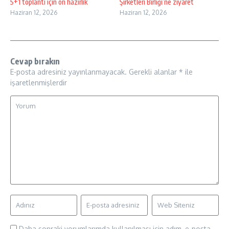
5+1 toplantı için ön hazırlık
Şirketleri Birliği’ne ziyaret
Haziran 12, 2026
Haziran 12, 2026
Cevap bırakın
E-posta adresiniz yayınlanmayacak.
Gerekli alanlar
*
ile
işaretlenmişlerdir
Daha sonraki yorumlarımda kullanılması için adım, e-posta