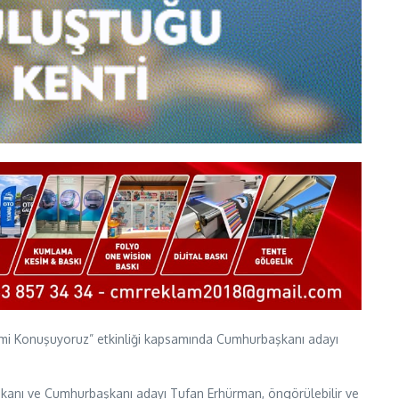
imi Konuşuyoruz” etkinliği kapsamında Cumhurbaşkanı adayı
aşkanı ve Cumhurbaşkanı adayı Tufan Erhürman, öngörülebilir ve