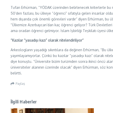
Tufan Erhürman, “YÖDAK üzerinden belirlenecek kriterlerle bu 
50’den fazlası, bu ülkeye “öğrenci” sıfatıyla gelen insanlar o
hem dışarıda çok önemli görevleri vardır” diyen Erhürman, bu ül
“Ülkemize Azerbaycan’dan kaç öğrenci geliyor? Türk Devletleri 
ama oradan öğrenci gelmiyor. İslam İşbirliği Teşkilatı üyesi ülk
“Kazılar “yasadışı kazı” olarak nitelendiriliyor”
Arkeologların yaşadığı sıkıntılara da değinen Erhürman, “Bu ülk
yayımlayamıyorlar. Çünkü bu kazılar “yasadışı kazı” olarak nitel
diye konuştu. “Üniversite bizim turizmden sonra ikinci öncü alan
üniversiteler alanının üzerinde olacak” diyen Erhürman, söz konus
belirtti.
Paylaş
İlgili Haberler