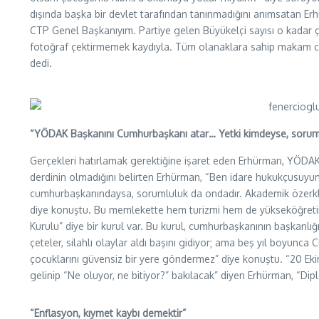
dışında başka bir devlet tarafından tanınmadığını anımsatan Erh
CTP Genel Başkanıyım. Partiye gelen Büyükelçi sayısı o kadar ço
fotoğraf çektirmemek kaydıyla. Tüm olanaklara sahip makam cum
dedi.
“YÖDAK Başkanını Cumhurbaşkanı atar… Yetki kimdeyse, sorum
Gerçekleri hatırlamak gerektiğine işaret eden Erhürman, YÖDAK B
derdinin olmadığını belirten Erhürman, “Ben idare hukukçusuyu
cumhurbaşkanındaysa, sorumluluk da ondadır. Akademik özerklik 
diye konuştu. Bu memlekette hem turizmi hem de yükseköğretim
Kurulu” diye bir kurul var. Bu kurul, cumhurbaşkanının başkanlığı
çeteler, silahlı olaylar aldı başını gidiyor; ama beş yıl boyunc
çocuklarını güvensiz bir yere göndermez” diye konuştu. “20 Ek
gelinip “Ne oluyor, ne bitiyor?” bakılacak” diyen Erhürman, “Dipl
“Enflasyon, kıymet kaybı demektir”