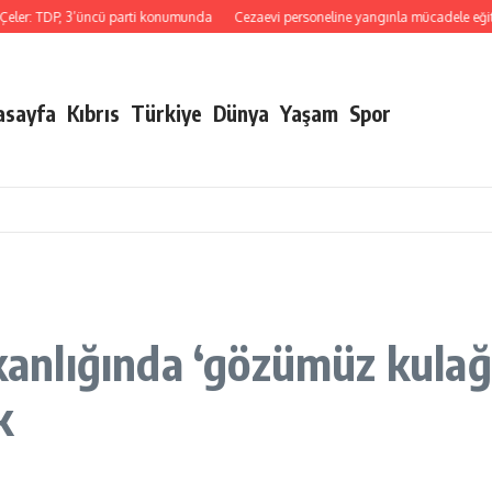
 3’üncü parti konumunda
Cezaevi personeline yangınla mücadele eğitimi sertifikala
asayfa
Kıbrıs
Türkiye
Dünya
Yaşam
Spor
nlığında ‘gözümüz kulağım
k