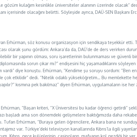
le gözüm kulağım kesinlikle üniversiteler alanının üzerinde olacak” de
a alanı içerisinde olacağını belirtti. Söyleşide ayrıca, DAÜ-SEN Başkan
an Erhürman, söz konusu organizasyon için sendikaya teşekkür etti. T
ocası olarak şunu gördüm: Ankara’da da, DAÜ’de de ders verirken durum 
lebilir bir yapının olması, soru işaretlerinin bulunmaması ve güvenli b
n diplomasında sorun çıkar mı?” endişesini hiç yaşamadıklarını söyleye
am vardı” diye konuştu. Erhürman, “Kendime şu soruyu sordum: “Ben en
de çok etkilidir” dedi. “Nitelik odaklı yükseköğretim… Bu memlekette h
sıl yapılır?” kısmına pek bakılmaz” diyen Erhürman, uygulamaların ise he
 Erhürman, “Başarı kriteri, “X Üniversitesi bu kadar öğrenci getirdi” şekl
zı başladı ama son dönemdeki gelişmelere baktığımızda daha rekabetçi 
. Tufan Erhürman, “Buraya gelen öğrencilere, Ankara bana ne sunduys
jımız var. Türkiye’deki televizyon kanallarında Kıbrıs’la ilgili yayınla
 Kıbrıs, gece kulüplerinin, casinoların, mafyanın kol gezdiği bir yer 