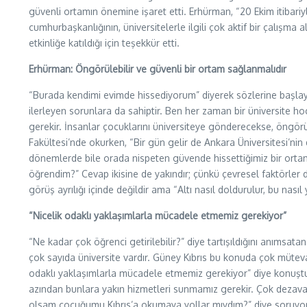
güvenli ortamın önemine işaret etti. Erhürman, “20 Ekim itibariy
cumhurbaşkanlığının, üniversitelerle ilgili çok aktif bir çalışm
etkinliğe katıldığı için teşekkür etti.
Erhürman: Öngörülebilir ve güvenli bir ortam sağlanmalıdır
“Burada kendimi evimde hissediyorum” diyerek sözlerine başlay
ilerleyen sorunlara da sahiptir. Ben her zaman bir üniversite h
gerekir. İnsanlar çocuklarını üniversiteye gönderecekse, öngörü
Fakültesi’nde okurken, “Bir gün gelir de Ankara Üniversitesi’ni
dönemlerde bile orada nispeten güvende hissettiğimiz bir ort
öğrendim?” Cevap ikisine de yakındır; çünkü çevresel faktörler 
görüş ayrılığı içinde değildir ama “Altı nasıl doldurulur, bu na
“Nicelik odaklı yaklaşımlarla mücadele etmemiz gerekiyor”
“Ne kadar çok öğrenci getirilebilir?” diye tartışıldığını anımsatan
çok sayıda üniversite vardır. Güney Kıbrıs bu konuda çok müteva
odaklı yaklaşımlarla mücadele etmemiz gerekiyor” diye konuştu
azından bunlara yakın hizmetleri sunmamız gerekir. Çok dezavanta
olsam çocuğumu Kıbrıs’a okumaya yollar mıydım?” diye soruyorum.