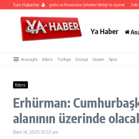
İçeriğe atla
Son Haberler
lık
CTP’den Sigorta ve Reasürans Şirketleri Birliği’ne ziyaret
Zeki Çeler: TDP,
Ya Haber
An
Anasayfa
Kıbrıs
Türkiye
Dünya
Yaşam
Spor
Kıbrıs
Erhürman: Cumhurbaşka
alanının üzerinde olaca
Ekim 14, 2025
10:53 am