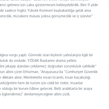
nci gelmesi için çaba göstermesini bekleyebilirdik. Ben 9 yıldır
çinde sadece İngiliz Yüksek Komiseri başbakanlığa geldi ama
ecilik, müzakere masası yoksa görüşmecilik ve iç işlevler”
 vurgu yaptı. Görevde olan kişilerin şahıslarıyla ilgili bir
mluluk da ondadır. YÖDAK Başkanını atama yetkisi
ini yıkayıp alandan çekilemez; doğrudan sorumluluk sahibidir”
nun altını çizen Erhürman, “Anayasasa’da “Cumhuriyet Güvenlik
dikkate alınır. Memlekette insan ticareti, insan kaçakçılığı,
köğretim hem de turizm için ciddi bir risktir. İnsanlar
duğu bir kurum hâline gelecek. Belli aralıklarla bir araya
 ilgilendirmez” denilemeyeceğinin altını çizdi.