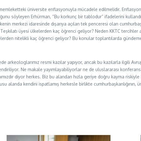
memleketteki üniversite enflasyonuyla mücadele edilmelidir. Enflasyo
lduğunu söyleyen Erhürman, “Bu korkunç bir tablodur” ifadelerini kull
kenin merkezi idaresinde dışarıya açılan tek penceresi olan cumhurbaş
Teşkilatı üyesi ülkelerden kaç öğrenci geliyor? Neden KKTC tercihler 
elerden nitelikli kaç öğrenci geliyor? Bu konular toplantılarda gündeme
ede arkeologlarımız resmi kazılar yapıyor, ancak bu kazılarla ilgili Av
endiriliyor. Ne makale yayımlayabiliyorlar ne de uluslararası konferansl
ımızdır diyor herkes. Biz bu alandan hızla geriye doğru kayma riskiyle 
u alanda kendini ispatlamış herkesle birlikte cumhurbaşkanlığının, üniver