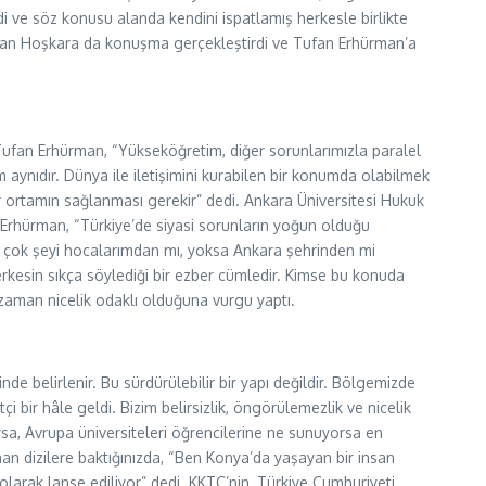
di ve söz konusu alanda kendini ispatlamış herkesle birlikte
ı Ercan Hoşkara da konuşma gerçekleştirdi ve Tufan Erhürman’a
ufan Erhürman, “Yükseköğretim, diğer sorunlarımızla paralel
aynıdır. Dünya ile iletişimini kurabilen bir konumda olabilmek
ir ortamın sağlanması gerekir” dedi. Ankara Üniversitesi Hukuk
n Erhürman, “Türkiye’de siyasi sorunların yoğun olduğu
 çok şeyi hocalarımdan mı, yoksa Ankara şehrinden mi
erkesin sıkça söylediği bir ezber cümledir. Kimse bu konuda
r zaman nicelik odaklı olduğuna vurgu yaptı.
inde belirlenir. Bu sürdürülebilir bir yapı değildir. Bölgemizde
bir hâle geldi. Bizim belirsizlik, öngörülemezlik ve nicelik
a, Avrupa üniversiteleri öğrencilerine ne sunuyorsa en
nan dizilere baktığınızda, “Ben Konya’da yaşayan bir insan
olarak lanse ediliyor” dedi. KKTC’nin, Türkiye Cumhuriyeti