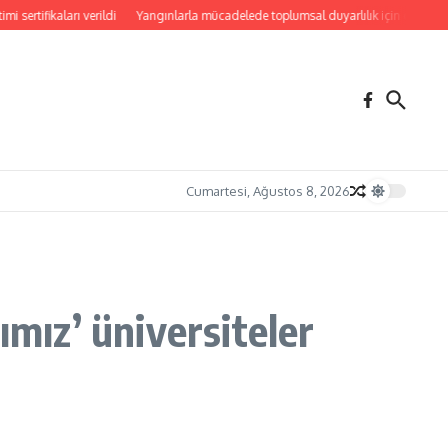
rı verildi
Yangınlarla mücadelede toplumsal duyarlılık için güç birliği
LAÜ’nü
Cumartesi, Ağustos 8, 2026
ız’ üniversiteler