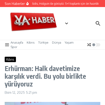
İçeriğe atla
Son Haberler
Hristodulidis, Holguin ile görüştü: 5+1 toplantı için ön hazırlık
CT
Anasayfa
Kıbrıs
Türkiye
Dünya
Yaşam
Spor
Kıbrıs
Erhürman: Halk davetimize
karşılık verdi. Bu yolu birlikte
yürüyoruz
Ekim 12, 2025
5:21 pm