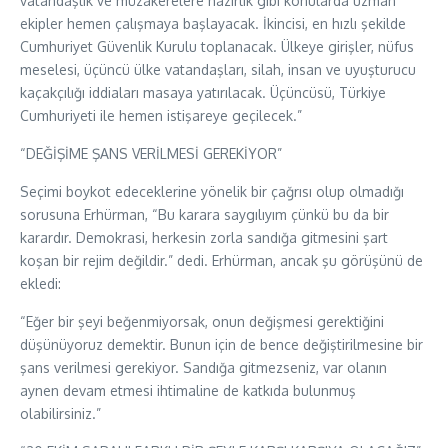
vatandaşlık ve müzakerelere hazırlık gibi konularda uzman
ekipler hemen çalışmaya başlayacak. İkincisi, en hızlı şekilde
Cumhuriyet Güvenlik Kurulu toplanacak. Ülkeye girişler, nüfus
meselesi, üçüncü ülke vatandaşları, silah, insan ve uyuşturucu
kaçakçılığı iddiaları masaya yatırılacak. Üçüncüsü, Türkiye
Cumhuriyeti ile hemen istişareye geçilecek.”
“DEĞİŞİME ŞANS VERİLMESİ GEREKİYOR”
Seçimi boykot edeceklerine yönelik bir çağrısı olup olmadığı
sorusuna Erhürman, “Bu karara saygılıyım çünkü bu da bir
karardır. Demokrasi, herkesin zorla sandığa gitmesini şart
koşan bir rejim değildir.” dedi. Erhürman, ancak şu görüşünü de
ekledi:
“Eğer bir şeyi beğenmiyorsak, onun değişmesi gerektiğini
düşünüyoruz demektir. Bunun için de bence değiştirilmesine bir
şans verilmesi gerekiyor. Sandığa gitmezseniz, var olanın
aynen devam etmesi ihtimaline de katkıda bulunmuş
olabilirsiniz.”