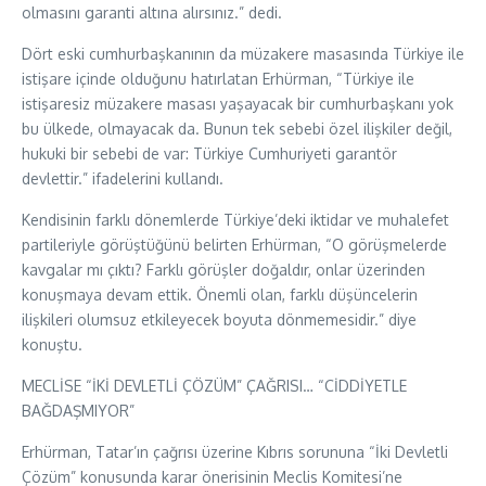
olmasını garanti altına alırsınız.” dedi.
Dört eski cumhurbaşkanının da müzakere masasında Türkiye ile
istişare içinde olduğunu hatırlatan Erhürman, “Türkiye ile
istişaresiz müzakere masası yaşayacak bir cumhurbaşkanı yok
bu ülkede, olmayacak da. Bunun tek sebebi özel ilişkiler değil,
hukuki bir sebebi de var: Türkiye Cumhuriyeti garantör
devlettir.” ifadelerini kullandı.
Kendisinin farklı dönemlerde Türkiye’deki iktidar ve muhalefet
partileriyle görüştüğünü belirten Erhürman, “O görüşmelerde
kavgalar mı çıktı? Farklı görüşler doğaldır, onlar üzerinden
konuşmaya devam ettik. Önemli olan, farklı düşüncelerin
ilişkileri olumsuz etkileyecek boyuta dönmemesidir.” diye
konuştu.
MECLİSE “İKİ DEVLETLİ ÇÖZÜM” ÇAĞRISI… “CİDDİYETLE
BAĞDAŞMIYOR”
Erhürman, Tatar’ın çağrısı üzerine Kıbrıs sorununa “İki Devletli
Çözüm” konusunda karar önerisinin Meclis Komitesi’ne