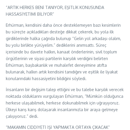
“ARTIK HERKES BENİ TANIYOR, EŞİTLİK KONUSUNDA
HASSASİYETİMİ BİLİYOR”
Erhürman, kendisini daha önce desteklemeyen bazı kesimlerin
bu süreçte açıkladıkları desteğe dikkat çekerek, bu yola ilk
girdiklerinde halka çağrıda bulunup “Gelin yol arkadaşı olalım,
bu yolu birlikte yürüyelim.” dediklerini anımsattı. Süreç
içerisinde bu davete halkın, kanaat önderlerinin, sivil toplum
örgütlerinin ve siyasi partilerin karşılık verdiğini belirten
Erhürman, başbakanlık ve muhalefet deneyimine atıfta
bulunarak, halkın artık kendisini tanıdığını ve eşitlik ile liyakat
konularındaki hassasiyetini bildiğini söyledi.
İnsanların bir değişim talep ettiğini ve bu talebe karşılık verecek
noktada olduklarını vurgulayan Erhürman, “Mümkün olduğunca
herkese ulaşabilmek, herkese dokunabilmek için uğraşıyoruz.
Ülkeyi karış karış dolaşarak insanlarımızla bir araya gelmeye
çalışıyoruz.” dedi.
“MAKAMIN CİDDİYETİ İŞİ YAPMAKTA ORTAYA ÇIKACAK”