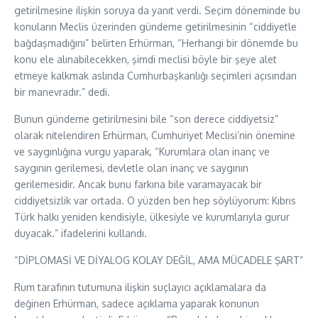
getirilmesine ilişkin soruya da yanıt verdi. Seçim döneminde bu
konuların Meclis üzerinden gündeme getirilmesinin “ciddiyetle
bağdaşmadığını” belirten Erhürman, “Herhangi bir dönemde bu
konu ele alınabilecekken, şimdi meclisi böyle bir şeye alet
etmeye kalkmak aslında Cumhurbaşkanlığı seçimleri açısından
bir manevradır.” dedi.
Bunun gündeme getirilmesini bile “son derece ciddiyetsiz”
olarak nitelendiren Erhürman, Cumhuriyet Meclisi’nin önemine
ve saygınlığına vurgu yaparak, “Kurumlara olan inanç ve
saygının gerilemesi, devletle olan inanç ve saygının
gerilemesidir. Ancak bunu farkına bile varamayacak bir
ciddiyetsizlik var ortada. O yüzden ben hep söylüyorum: Kıbrıs
Türk halkı yeniden kendisiyle, ülkesiyle ve kurumlarıyla gurur
duyacak.” ifadelerini kullandı.
“DİPLOMASİ VE DİYALOG KOLAY DEĞİL, AMA MÜCADELE ŞART”
Rum tarafının tutumuna ilişkin suçlayıcı açıklamalara da
değinen Erhürman, sadece açıklama yaparak konunun