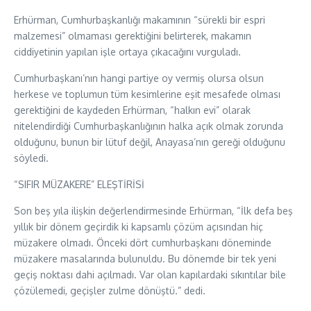
Erhürman, Cumhurbaşkanlığı makamının “sürekli bir espri
malzemesi” olmaması gerektiğini belirterek, makamın
ciddiyetinin yapılan işle ortaya çıkacağını vurguladı.
Cumhurbaşkanı’nın hangi partiye oy vermiş olursa olsun
herkese ve toplumun tüm kesimlerine eşit mesafede olması
gerektiğini de kaydeden Erhürman, “halkın evi” olarak
nitelendirdiği Cumhurbaşkanlığının halka açık olmak zorunda
olduğunu, bunun bir lütuf değil, Anayasa’nın gereği olduğunu
söyledi.
“SIFIR MÜZAKERE” ELEŞTİRİSİ
Son beş yıla ilişkin değerlendirmesinde Erhürman, “İlk defa beş
yıllık bir dönem geçirdik ki kapsamlı çözüm açısından hiç
müzakere olmadı. Önceki dört cumhurbaşkanı döneminde
müzakere masalarında bulunuldu. Bu dönemde bir tek yeni
geçiş noktası dahi açılmadı. Var olan kapılardaki sıkıntılar bile
çözülemedi, geçişler zulme dönüştü.” dedi.