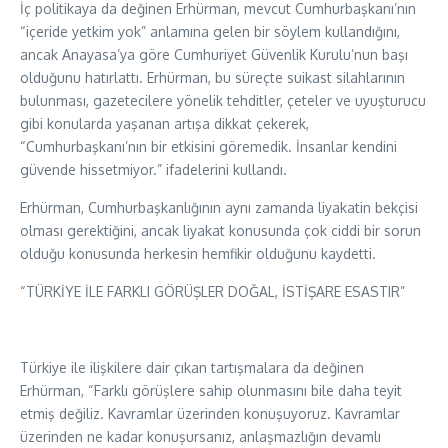
İç politikaya da değinen Erhürman, mevcut Cumhurbaşkanı’nın
“içeride yetkim yok” anlamına gelen bir söylem kullandığını,
ancak Anayasa’ya göre Cumhuriyet Güvenlik Kurulu’nun başı
olduğunu hatırlattı. Erhürman, bu süreçte suikast silahlarının
bulunması, gazetecilere yönelik tehditler, çeteler ve uyuşturucu
gibi konularda yaşanan artışa dikkat çekerek,
“Cumhurbaşkanı’nın bir etkisini göremedik. İnsanlar kendini
güvende hissetmiyor.” ifadelerini kullandı.
Erhürman, Cumhurbaşkanlığının aynı zamanda liyakatin bekçisi
olması gerektiğini, ancak liyakat konusunda çok ciddi bir sorun
olduğu konusunda herkesin hemfikir olduğunu kaydetti.
“TÜRKİYE İLE FARKLI GÖRÜŞLER DOĞAL, İSTİŞARE ESASTIR”
Türkiye ile ilişkilere dair çıkan tartışmalara da değinen
Erhürman, “Farklı görüşlere sahip olunmasını bile daha teyit
etmiş değiliz. Kavramlar üzerinden konuşuyoruz. Kavramlar
üzerinden ne kadar konuşursanız, anlaşmazlığın devamlı