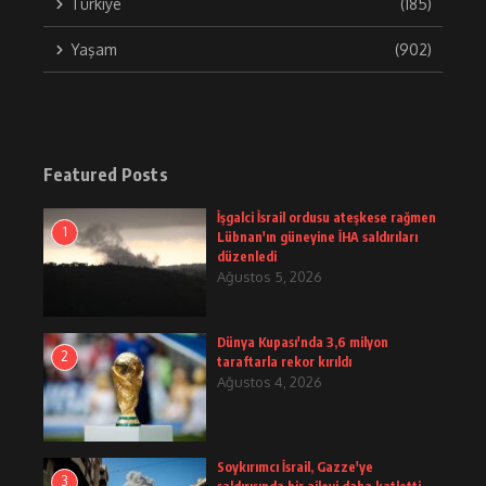
Türkiye
(185)
Yaşam
(902)
Featured Posts
İşgalci İsrail ordusu ateşkese rağmen
1
Lübnan'ın güneyine İHA saldırıları
düzenledi
Ağustos 5, 2026
Dünya Kupası'nda 3,6 milyon
2
taraftarla rekor kırıldı
Ağustos 4, 2026
Soykırımcı İsrail, Gazze'ye
3