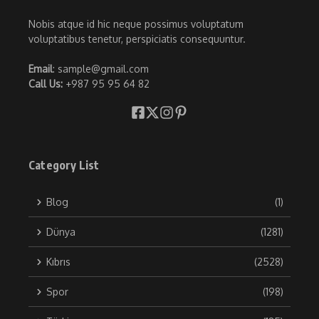
Nobis atque id hic neque possimus voluptatum
voluptatibus tenetur, perspiciatis consequuntur.
Email
: sample@gmail.com
Call Us:
+987 95 95 64 82
Category List
Blog
(1)
Dünya
(1281)
Kıbrıs
(2528)
Spor
(198)