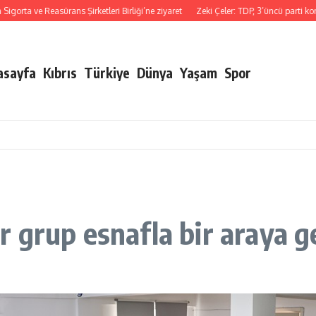
ve Reasürans Şirketleri Birliği’ne ziyaret
Zeki Çeler: TDP, 3’üncü parti konumun
asayfa
Kıbrıs
Türkiye
Dünya
Yaşam
Spor
 grup esnafla bir araya g