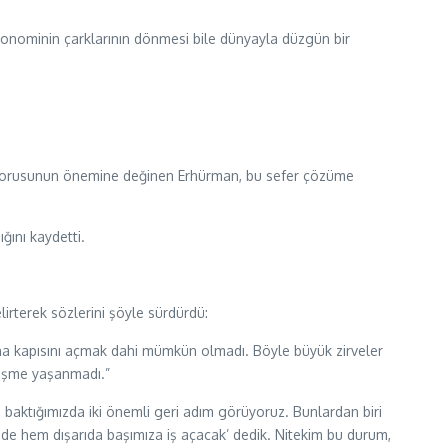
onominin çarklarının dönmesi bile dünyayla düzgün bir
sorusunun önemine değinen Erhürman, bu sefer çözüme
ğını kaydetti.
irterek sözlerini şöyle sürdürdü:
cina kapısını açmak dahi mümkün olmadı. Böyle büyük zirveler
elişme yaşanmadı.”
aktığımızda iki önemli geri adım görüyoruz. Bunlardan biri
de hem dışarıda başımıza iş açacak’ dedik. Nitekim bu durum,