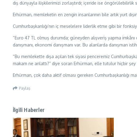
dış dünyayla ilişkilerimizi zorlaştırdı; içeride ise öngörülebilirlik
Erhürman, memleketin en zengin insanlarının bile artık yurt dışın
Cumhurbaşkanlığı’nın iç meselelere liderlik etme gibi bir fon
“Euro 47 TL olmuş durumda; güneyden alışveriş yapma imkânı o
danışmanı, ekonomi danışmanı var. Bu alanlarda danışman isti
“Bu memlekette dışa açılan tek siyasi penceremiz Cumhurbaşkanlı
makam ne anlattı?” diye soran Erhürman, elle tutulur hiçbir şey o
Erhürman, çok daha aktif olması gereken Cumhurbaşkanlığı makam
Paylaş
İlgili Haberler