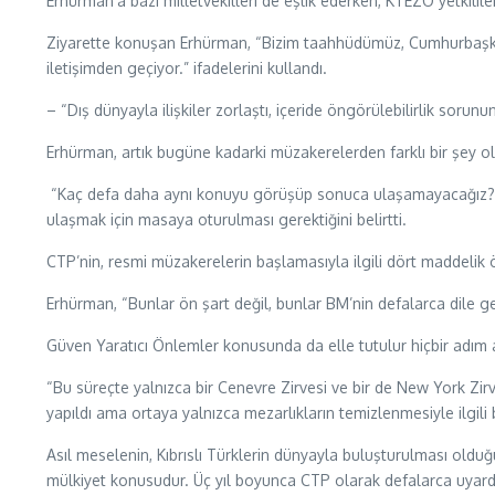
Erhürman’a bazı milletvekilleri de eşlik ederken, KTEZO yetkili
Ziyarette konuşan Erhürman, “Bizim taahhüdümüz, Cumhurbaşkan
iletişimden geçiyor.” ifadelerini kullandı.
– “Dış dünyayla ilişkiler zorlaştı, içeride öngörülebilirlik sorunu
Erhürman, artık bugüne kadarki müzakerelerden farklı bir şey olm
“Kaç defa daha aynı konuyu görüşüp sonuca ulaşamayacağız?
ulaşmak için masaya oturulması gerektiğini belirtti.
CTP’nin, resmi müzakerelerin başlamasıyla ilgili dört maddelik 
Erhürman, “Bunlar ön şart değil, bunlar BM’nin defalarca dile get
Güven Yaratıcı Önlemler konusunda da elle tutulur hiçbir adım a
“Bu süreçte yalnızca bir Cenevre Zirvesi ve bir de New York Zir
yapıldı ama ortaya yalnızca mezarlıkların temizlenmesiyle ilgil
Asıl meselenin, Kıbrıslı Türklerin dünyayla buluşturulması ol
mülkiyet konusudur. Üç yıl boyunca CTP olarak defalarca uyardı