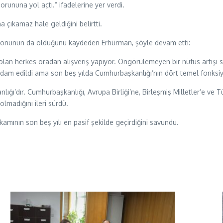
 sorununa yol açtı.” ifadelerine yer verdi.
a çıkamaz hale geldiğini belirtti.
ksiyonunun da olduğunu kaydeden Erhürman, şöyle devam etti:
lan herkes oradan alışveriş yapıyor. Öngörülemeyen bir nüfus artışı 
hdam edildi ama son beş yılda Cumhurbaşkanlığı’nın dört temel fonks
ğı’dır. Cumhurbaşkanlığı, Avrupa Birliği’ne, Birleşmiş Milletler’e ve 
lmadığını ileri sürdü.
ının son beş yılı en pasif şekilde geçirdiğini savundu.