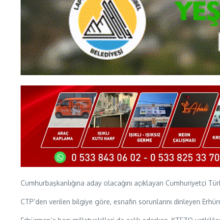
Cumhurbaşkanlığına aday olacağını açıklayan Cumhuriyetçi Türk 
CTP’den verilen bilgiye göre, esnafın sorunlarını dinleyen Erh