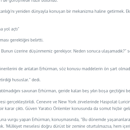
leri de görüşmede hazır bulundu.
lığı’nı yeniden dünyayla konuşan bir mekanizma haline getirmek. Ek
na yol açtı”
ası gerektiğini belirtti.
 Bunun üzerine düşünmemiz gerekiyor. Neden sonuca ulaşamadık?” 
önerilerini de anlatan Erhürman, söz konusu maddelerin ön şart olmadı
irdiği hususlar.” dedi.
tılmadığını savunan Erhürman, geride kalan beş yılın boşa geçtiğini bel
vesi gerçekleştirildi. Cenevre ve New York zirvelerinde Haspolat-Luri
i bir karar çıktı. Güven Yaratıcı Önlemler konusunda da somut hiçbir g
duğuna vurgu yapan Erhürman, konuşmasında, “Bu dönemde yaşananlara b
k. ‘Mülkiyet meselesi doğru dürüst bir zemine oturtulmazsa, hem içeri