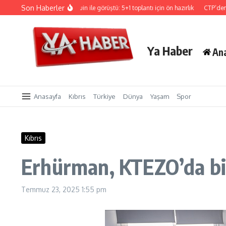
İçeriğe atla
Son Haberler
Hristodulidis, Holguin ile görüştü: 5+1 toplantı için ön hazırlık
CTP’den Sigorta 
Ya Haber
An
Anasayfa
Kıbrıs
Türkiye
Dünya
Yaşam
Spor
Kıbrıs
Erhürman, KTEZO’da bir
Temmuz 23, 2025
1:55 pm