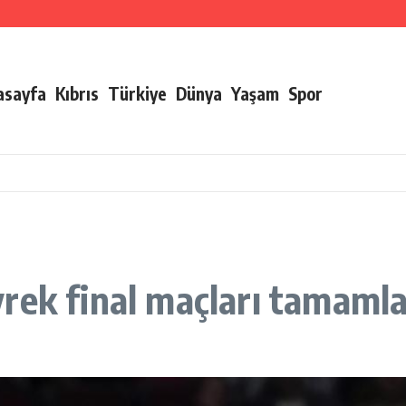
ları verildi
irliği
asayfa
Kıbrıs
Türkiye
Dünya
Yaşam
Spor
rek final maçları tamaml