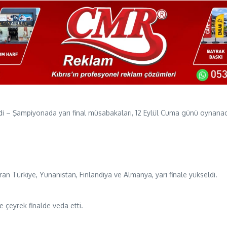
ldi – Şampiyonada yarı final müsabakaları, 12 Eylül Cuma günü oynana
n Türkiye, Yunanistan, Finlandiya ve Almanya, yarı finale yükseldi.
 çeyrek finalde veda etti.