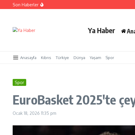
İçeriğe atla
Son Haberler
Cezaevi personeline yangınla mücadele eğitimi sertifika
Yangınlarla mücadelede toplumsal duyarlılık için güç b
LAÜ’nün 33. Mezuniyet Töreni gerçekleşti
Ya Haber
An
Anasayfa
Kıbrıs
Türkiye
Dünya
Yaşam
Spor
Spor
EuroBasket 2025'te çey
Ocak 18, 2026
11:35 pm