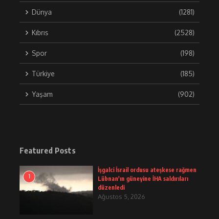
Dünya
(1281)
Kıbrıs
(2528)
Spor
(198)
Türkiye
(185)
Yaşam
(902)
Featured Posts
İşgalci İsrail ordusu ateşkese rağmen
1
Lübnan'ın güneyine İHA saldırıları
düzenledi
Ağustos 5, 2026