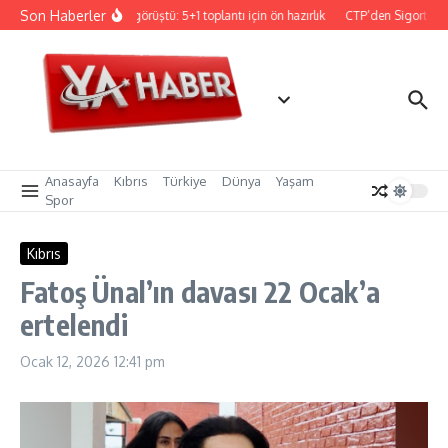
İçeriğe atla
Son Haberler
ristodulidis, Holguin ile görüştü: 5+1 toplantı için ön hazırlık
CTP’den Sigorta ve R
Anasayfa
Kıbrıs
Türkiye
Dünya
Yaşam
Spor
Kıbrıs
Fatoş Ünal’ın davası 22 Ocak’a
ertelendi
Ocak 12, 2026
12:41 pm