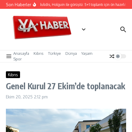
İçeriğe atla
Son Haberler
Hristodulidis, Holguin ile görüştü: 5+1 toplantı için ön hazırlık
Anasayfa
Kıbrıs
Türkiye
Dünya
Yaşam
Spor
Kıbrıs
Genel Kurul 27 Ekim’de toplanacak
Ekim 20, 2025
2:12 pm