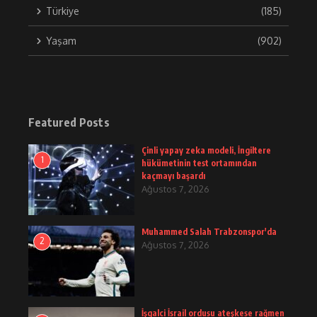
Türkiye
(185)
Yaşam
(902)
Featured Posts
Çinli yapay zeka modeli, İngiltere
1
hükümetinin test ortamından
kaçmayı başardı
Ağustos 7, 2026
Muhammed Salah Trabzonspor'da
2
Ağustos 7, 2026
İşgalci İsrail ordusu ateşkese rağmen