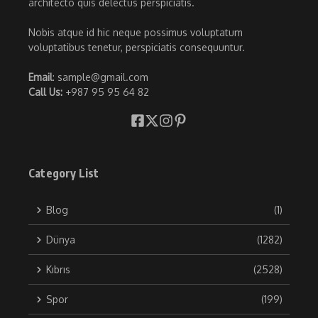
architecto quis delectus perspiciatis.
Nobis atque id hic neque possimus voluptatum
voluptatibus tenetur, perspiciatis consequuntur.
Email
: sample@gmail.com
Call Us:
+987 95 95 64 82
Category List
Blog
(1)
Dünya
(1282)
Kıbrıs
(2528)
Spor
(199)