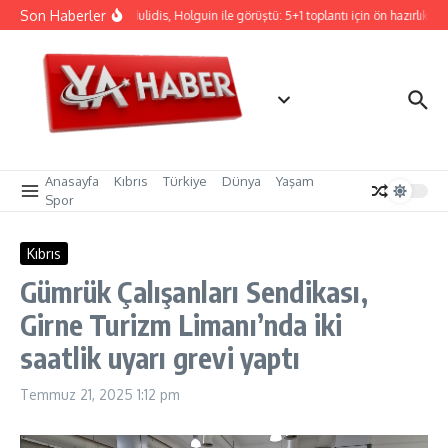
İçeriğe atla
Son Haberler
Hristodulidis, Holguin ile görüştü: 5+1 toplantı için ön hazırlık
Anasayfa
Kıbrıs
Türkiye
Dünya
Yaşam
Spor
Kıbrıs
Gümrük Çalışanları Sendikası,
Girne Turizm Limanı’nda iki
saatlik uyarı grevi yaptı
Temmuz 21, 2025
1:12 pm