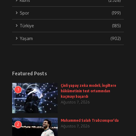
Kıbrıs
(2528)
Spor
(199)
Türkiye
(185)
Yaşam
(902)
Featured Posts
Çinli yapay zeka modeli, İngiltere
1
hükümetinin test ortamından
kaçmayı başardı
Ağustos 7, 2026
Muhammed Salah Trabzonspor'da
2
Ağustos 7, 2026