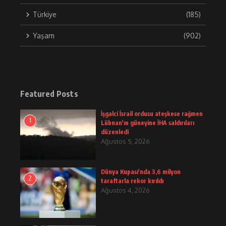
Türkiye
(185)
Yaşam
(902)
Featured Posts
İşgalci İsrail ordusu ateşkese rağmen
1
Lübnan'ın güneyine İHA saldırıları
düzenledi
Ağustos 5, 2026
Dünya Kupası'nda 3,6 milyon
2
taraftarla rekor kırıldı
Ağustos 4, 2026