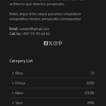
architecto quis delectus perspiciatis.
Nobis atque id hic neque possimus voluptatum
voluptatibus tenetur, perspiciatis consequuntur.
Email
: sample@gmail.com
Call Us:
+987 95 95 64 82
Category List
Blog
(1)
Dünya
(1281)
Kıbrıs
(2528)
Spor
(198)