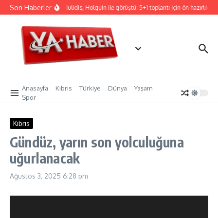
İçeriğe atla
Son Haberler
Hristodulidis, Holguin ile görüştü: 5+1 toplantı için ön hazırlık
Anasayfa
Kıbrıs
Türkiye
Dünya
Yaşam
Spor
Kıbrıs
Gündüz, yarın son yolculuğuna
uğurlanacak
Ağustos 3, 2025
6:28 pm