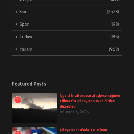
Kıbrıs
(2528)
Spor
(198)
Türkiye
(185)
Yaşam
(902)
Featured Posts
İşgalci İsrail ordusu ateşkese rağmen
1
Lübnan'ın güneyine İHA saldırıları
düzenledi
Ağustos 5, 2026
Dünya Kupası'nda 3,6 milyon
2