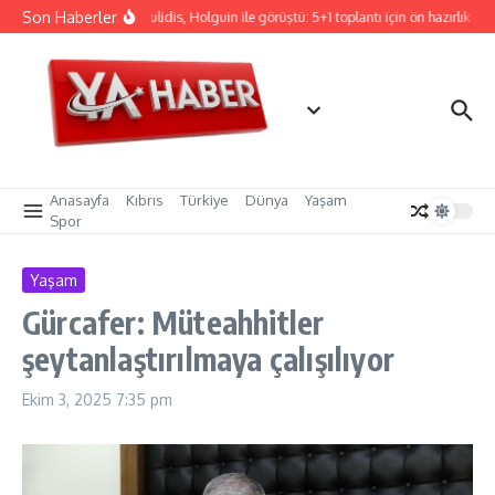
İçeriğe atla
Son Haberler
Hristodulidis, Holguin ile görüştü: 5+1 toplantı için ön hazırlık
C
Anasayfa
Kıbrıs
Türkiye
Dünya
Yaşam
Spor
Yaşam
Gürcafer: Müteahhitler
şeytanlaştırılmaya çalışılıyor
Ekim 3, 2025
7:35 pm