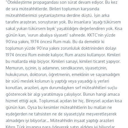
“Ötekileştirme propagandası son sürat devam ediyor. Bu kez
de sıra müteahhitlerde. Birileri toplumun karşısında
müteahhitlerimizi şeytanlaştırma derdine düştü. İşin arka
tarafını araştıran, soruşturan yok. Bu insanlara ‘aşağı tükürsem
sakal yukarı tükürsem bıyık’ yaşatıldığını değerlendiren yok. Kısa
günün karı, ‘vurun abalıya siyaseti’ sahnede. KKTC’nin yüzde
90’ına yakını, 1974 öncesi Rum malı. Bu da demektir ki
toplumun yüzde 90’ına yakını zorunluluk doktrininden dolayı
1974 öncesi Rum evinde kalıyor, Rum arazisi kullanıyor. Kimileri
bu mallarda ekip biçiyor. Kimileri sanayi, kimileri ticaret yapıyor.
Memurun, işçinin, iş adamının, sendikacının, siyasetçinin,
hukukçunun, doktorun, öğretmenin, emeklinin ve sayamadığım
bir sürü meslek kolunun iş yaptığı veya yaşadığı iş yerleri
konutları, arazileri, aynı durumdayken sırf müteahhitleri suçlu
gösterecek bir algı yaratılmaya çalışılıyor. Bunun hangi amaca
hizmet ettiği açık. Toplumsal açıdan bir hiç. Bireysel açıdan kısa
günün karı. Oysa bu kesimler müteahhitlerin bu malları ne
eşdeğerden ne tahsisten ne de siyasetçiyle meşveretleşerek
almadığını iyi biliyorlar… Müteahhidin inşaat yaptığı arazileri
Kıbrıs Türk insanına para ödeyerek satın aldığını iyi biliyorlar.