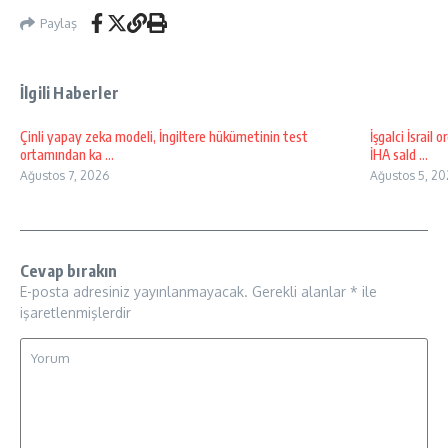
Paylaş
İlgili Haberler
Çinli yapay zeka modeli, İngiltere hükümetinin test
İşgalci İsrai
ortamından ka ...
İHA sald ...
Ağustos 7, 2026
Ağustos 5, 20
Cevap bırakın
E-posta adresiniz yayınlanmayacak.
Gerekli alanlar
*
ile
işaretlenmişlerdir