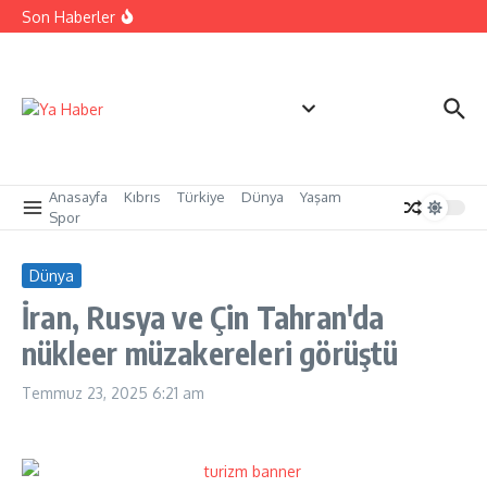
İçeriğe atla
Cezaevi personeline yangınla mücadele eğitimi
Son Haberler
sertifikaları verildi
Yangınlarla mücadelede toplumsal duyarlılık için güç
birliği
LAÜ’nün 33. Mezuniyet Töreni gerçekleşti
Anasayfa
Kıbrıs
Türkiye
Dünya
Yaşam
Spor
Dünya
İran, Rusya ve Çin Tahran'da
nükleer müzakereleri görüştü
Temmuz 23, 2025
6:21 am