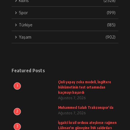
Kıbrıs
(2528)
Spor
(199)
Türkiye
(185)
Yaşam
(902)
Featured Posts
Çinli yapay zeka modeli, İngiltere
1
hükümetinin test ortamından
kaçmayı başardı
Ağustos 7, 2026
Muhammed Salah Trabzonspor'da
2
Ağustos 7, 2026
İşgalci İsrail ordusu ateşkese rağmen
3
Lübnan'ın güneyine İHA saldırıları