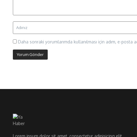
Daha sonraki yorumlarımda kullanılması için adım, e-posta ad
Lorem ipsum dolor sit amet, consectetur adipisicing elit.