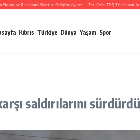
 ve Reasürans Şirketleri Birliği’ne ziyaret
Zeki Çeler: TDP, 3’üncü parti konumu
asayfa
Kıbrıs
Türkiye
Dünya
Yaşam
Spor
e karşı saldırılarını sürdü