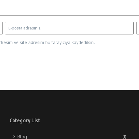
resim ve site adresim bu tarayıcıya kaydedilsin.
Category List
Blog
(1)