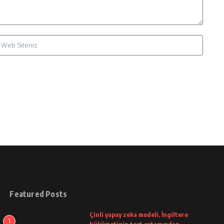
Featured Posts
Çinli yapay zeka modeli, İngiltere
1
hükümetinin test ortamından