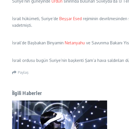
Suriye’nin güneyinde
Ürdün
sınırında bulunan Süveyda’da 13 Temm
İsrail hükümeti, Suriye’de
Beşşar Esed
rejiminin devrilmesinden 
vadetmişti.
İsrail’de Başbakan Binyamin
Netanyahu
ve Savunma Bakanı Yisrae
İsrail ordusu bugün Suriye’nin başkenti Şam’a hava saldırıları dü
Paylaş
İlgili Haberler