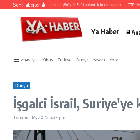
İçeriğe atla
Son Haberler
Hristodulidis, Holguin ile görüştü: 5+1 toplantı için ön hazırlık
CTP’den Sigorta
Ya Haber
An
Anasayfa
Kıbrıs
Türkiye
Dünya
Yaşam
Spor
Dünya
İşgalci İsrail, Suriye'y
Temmuz 16, 2025
3:38 pm