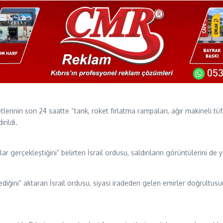
lerinin son 24 saatte “tank, roket fırlatma rampaları, ağır makineli 
rildi.
r gerçekleştiğini” belirten İsrail ordusu, saldırıların görüntülerini de y
ediğini” aktaran İsrail ordusu, siyasi iradeden gelen emirler doğrultusu