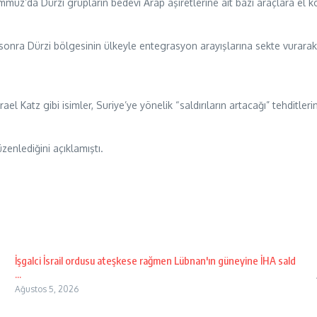
uz’da Dürzi grupların bedevi Arap aşiretlerine ait bazı araçlara el ko
sonra Dürzi bölgesinin ülkeyle entegrasyon arayışlarına sekte vurarak 
l Katz gibi isimler, Suriye’ye yönelik “saldırıların artacağı” tehditle
zenlediğini açıklamıştı.
İşgalci İsrail ordusu ateşkese rağmen Lübnan'ın güneyine İHA sald
...
Ağustos 5, 2026