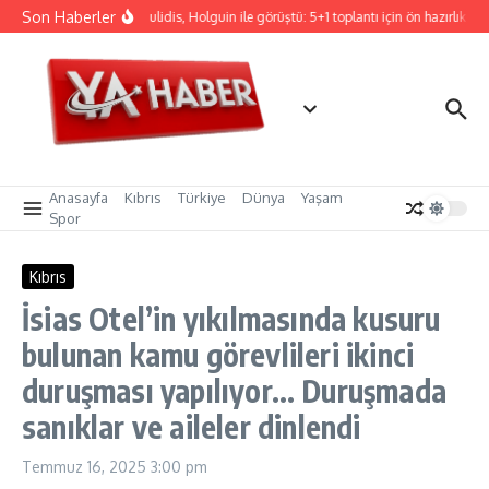
İçeriğe atla
Son Haberler
Hristodulidis, Holguin ile görüştü: 5+1 toplantı için ön hazırlık
C
Anasayfa
Kıbrıs
Türkiye
Dünya
Yaşam
Spor
Kıbrıs
İsias Otel’in yıkılmasında kusuru
bulunan kamu görevlileri ikinci
duruşması yapılıyor… Duruşmada
sanıklar ve aileler dinlendi
Temmuz 16, 2025
3:00 pm