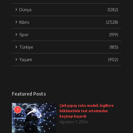
Dünya
(1282)
Kıbrıs
(2528)
Spor
(199)
Türkiye
(185)
Yaşam
(902)
Featured Posts
Çinli yapay zeka modeli, İngiltere
1
hükümetinin test ortamından
kaçmayı başardı
Ağustos 7, 2026