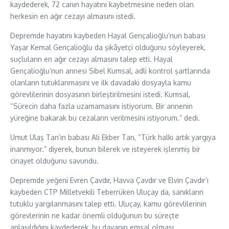
kaydederek, 72 canın hayatını kaybetmesine neden olan
herkesin en ağır cezayı almasını istedi.
Depremde hayatını kaybeden Hayal Gençalioğlu’nun babası
Yaşar Kemal Gençalioğlu da şikâyetçi olduğunu söyleyerek,
suçluların en ağır cezayı almasını talep etti. Hayal
Gençalioğlu’nun annesi Sibel Kumsal, adli kontrol şartlarında
olanların tutuklanmasını ve ilk davadaki dosyayla kamu
görevlilerinin dosyasının birleştirilmesini istedi. Kumsal,
“Sürecin daha fazla uzamamasını istiyorum. Bir annenin
yüreğine bakarak bu cezaların verilmesini istiyorum.” dedi.
Umut Ulaş Tan’ın babası Ali Ekber Tan, “Türk halkı artık yargıya
inanmıyor.” diyerek, bunun bilerek ve isteyerek işlenmiş bir
cinayet olduğunu savundu.
Depremde yeğeni Evren Çavdır, Havva Çavdır ve Elvin Çavdır’ı
kaybeden CTP Milletvekili Teberrüken Uluçay da, sanıkların
tutuklu yargılanmasını talep etti. Uluçay, kamu görevlilerinin
görevlerinin ne kadar önemli olduğunun bu süreçte
anlaşıldığını kaydederek, bu davanın emsal olması