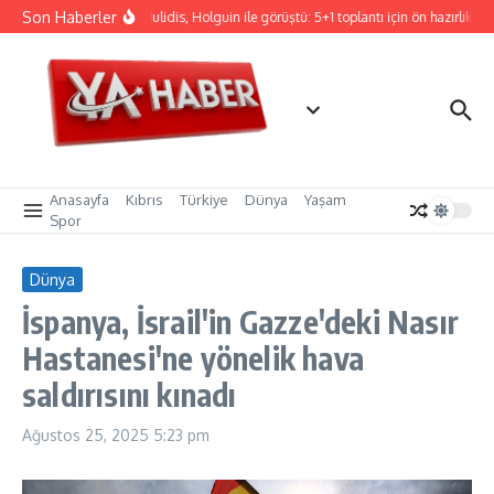
İçeriğe atla
Son Haberler
Hristodulidis, Holguin ile görüştü: 5+1 toplantı için ön hazırlık
Anasayfa
Kıbrıs
Türkiye
Dünya
Yaşam
Spor
Dünya
İspanya, İsrail'in Gazze'deki Nasır
Hastanesi'ne yönelik hava
saldırısını kınadı
Ağustos 25, 2025
5:23 pm