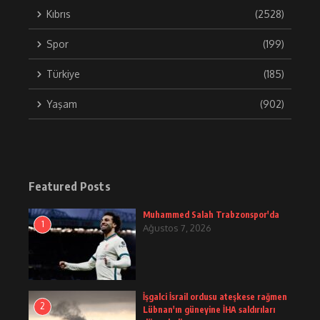
Kıbrıs
(2528)
Spor
(199)
Türkiye
(185)
Yaşam
(902)
Featured Posts
Muhammed Salah Trabzonspor'da
1
Ağustos 7, 2026
İşgalci İsrail ordusu ateşkese rağmen
2
Lübnan'ın güneyine İHA saldırıları