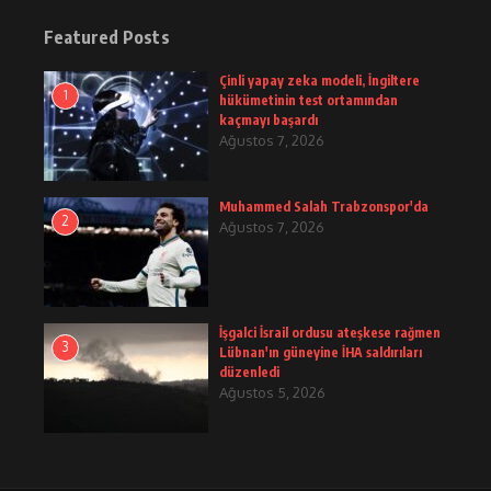
Featured Posts
Çinli yapay zeka modeli, İngiltere
1
hükümetinin test ortamından
kaçmayı başardı
Ağustos 7, 2026
Muhammed Salah Trabzonspor'da
2
Ağustos 7, 2026
İşgalci İsrail ordusu ateşkese rağmen
3
Lübnan'ın güneyine İHA saldırıları
düzenledi
Ağustos 5, 2026