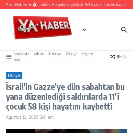
İçeriğe atla
Son Haberler
Hristodulidis, Holguin ile görüştü: 5+1 toplantı için ön hazırlık
Anasayfa
Kıbrıs
Türkiye
Dünya
Yaşam
Spor
Dünya
İsrail'in Gazze'ye dün sabahtan bu
yana düzenlediği saldırılarda 11'i
çocuk 58 kişi hayatını kaybetti
Ağustos 12, 2025
2:41 am