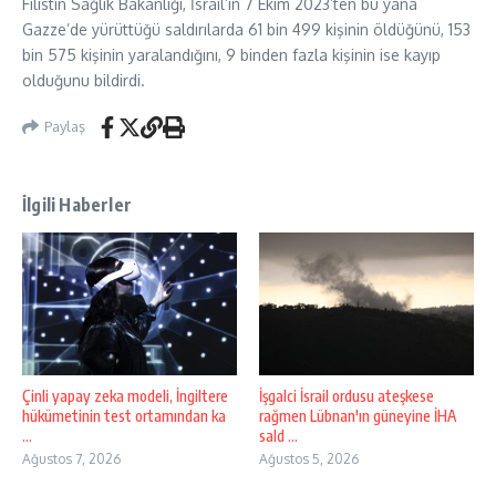
Filistin Sağlık Bakanlığı, İsrail’in 7 Ekim 2023’ten bu yana
Gazze’de yürüttüğü saldırılarda 61 bin 499 kişinin öldüğünü, 153
bin 575 kişinin yaralandığını, 9 binden fazla kişinin ise kayıp
olduğunu bildirdi.
Paylaş
İlgili Haberler
Çinli yapay zeka modeli, İngiltere
İşgalci İsrail ordusu ateşkese
hükümetinin test ortamından ka
rağmen Lübnan'ın güneyine İHA
...
sald ...
Ağustos 7, 2026
Ağustos 5, 2026