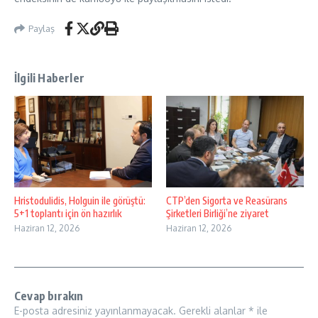
Paylaş
İlgili Haberler
Hristodulidis, Holguin ile görüştü:
CTP’den Sigorta ve Reasürans
5+1 toplantı için ön hazırlık
Şirketleri Birliği’ne ziyaret
Haziran 12, 2026
Haziran 12, 2026
Cevap bırakın
E-posta adresiniz yayınlanmayacak.
Gerekli alanlar
*
ile