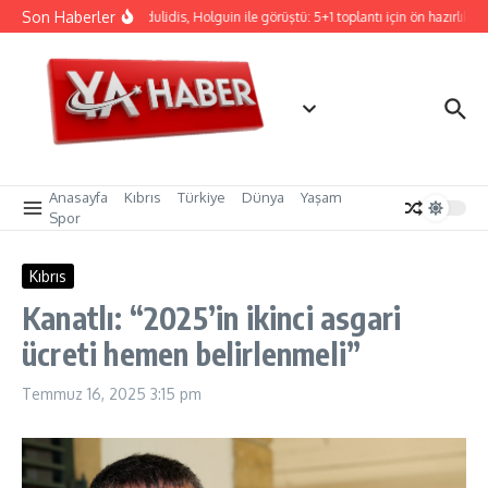
İçeriğe atla
Son Haberler
Hristodulidis, Holguin ile görüştü: 5+1 toplantı için ön hazırlık
Anasayfa
Kıbrıs
Türkiye
Dünya
Yaşam
Spor
Kıbrıs
Kanatlı: “2025’in ikinci asgari
ücreti hemen belirlenmeli”
Temmuz 16, 2025
3:15 pm