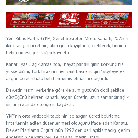
Yeni Kıbrıs Partisi (YKP) Genel Sekreteri Murat Kanatlı, 2025’in
ikinci asgari ücretinin, alım gücü kayıpları gözetilerek, hemen
belirlenmesi gerektiğini kaydetti.
Kanatlı yazılı açıklamasında, “hayat pahalılığının korkunç hızlı
yükseldiğini, Türk Lirasının her saat başı eridiğini” söyleyerek,
asgari ücretin hala belirlenmemiş olmasını eleştirdi.
Devletin resmi verilerine göre de alım gücünün ciddi şekilde
düştüğünü belirten Kanatlı, asgari ücretin, uzun zamandır açlık
sınırının altında olduğunu kaydetti.
YKP’nin orta vadedeki talebinin ise asgari ücreti belirleme
kriterlerinin acilen düzenlenmesi olduğunu ifade eden Kanatlı,
Devlet Planlama Örgütü’nün, 1992’den beri açıklamadığı geçim
endeksinin de kamuoyu ile paylaşılmasını istedi.