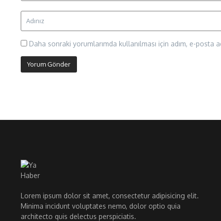
Daha sonraki yorumlarımda kullanılması için adım, e-posta ad
Lorem ipsum dolor sit amet, consectetur adipisicing elit.
Minima incidunt voluptates nemo, dolor optio quia
architecto quis delectus perspiciatis.