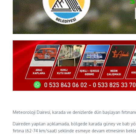
Meteoroloji Dairesi, karada ve denizlerde dün başlayan fırtına
Daireden yapılan açıklamada, bölgede karada güney ve batı yön
fırtına (62-74 km/saat) şeklinde esmeye devam etmesinin beklend