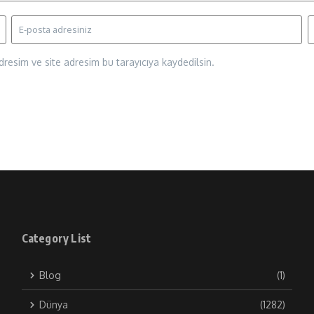
resim ve site adresim bu tarayıcıya kaydedilsin.
Category List
Blog
(1)
Dünya
(1282)