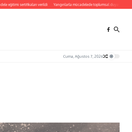
 sertifikaları verildi
Yangınlarla mücadelede toplumsal duyarlılık için güç birliğ
Cuma, Ağustos 7, 2026