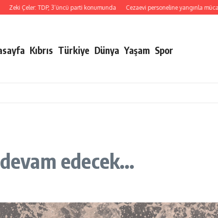
Çeler: TDP, 3’üncü parti konumunda
Cezaevi personeline yangınla mücadele eğitimi
asayfa
Kıbrıs
Türkiye
Dünya
Yaşam
Spor
a devam edecek…