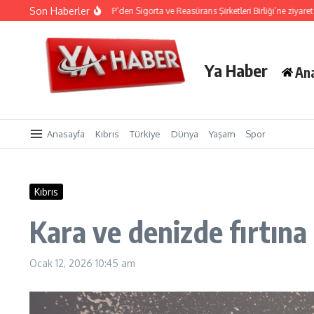
İçeriğe atla
Son Haberler
çin ön hazırlık
CTP’den Sigorta ve Reasürans Şirketleri Birliği’ne ziyaret
Zeki 
Ya Haber
An
Anasayfa
Kıbrıs
Türkiye
Dünya
Yaşam
Spor
Kıbrıs
Kara ve denizde fırtın
Ocak 12, 2026
10:45 am