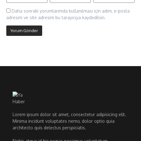
Daha sonraki yorumlarımda kullanılması için adım, e-posta
adresim ve site adresim bu tarayıcıya kaydedilsin.
Lorem ipsum dolor sit amet, consectetur adipisicing elit.
Minima incidunt voluptates nemo, dolor optio quia
architecto quis delectus perspiciatis.
Nobis atque id hic neque possimus voluptatum