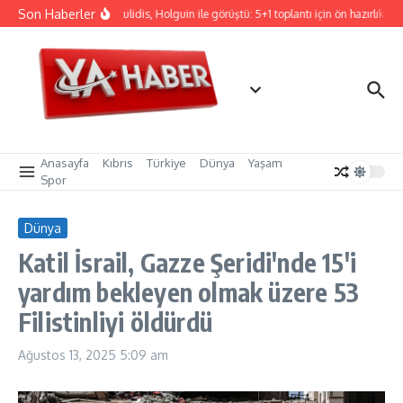
İçeriğe atla
Son Haberler
Hristodulidis, Holguin ile görüştü: 5+1 toplantı için ön hazırlık
C
Anasayfa
Kıbrıs
Türkiye
Dünya
Yaşam
Spor
Dünya
Katil İsrail, Gazze Şeridi'nde 15'i
yardım bekleyen olmak üzere 53
Filistinliyi öldürdü
Ağustos 13, 2025
5:09 am