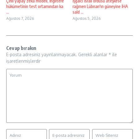
Çinli yapay zeka modeli, İngiltere
İşgalci İsrail ordusu ateşkese
hükümetinin test ortamından ka
rağmen Lübnan'ın güneyine İHA
...
sald ...
Ağustos 7, 2026
Ağustos 5, 2026
Cevap bırakın
E-posta adresiniz yayınlanmayacak.
Gerekli alanlar
*
ile
işaretlenmişlerdir