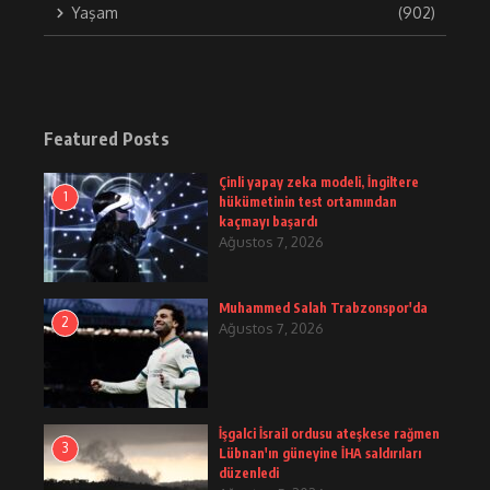
Yaşam
(902)
Featured Posts
Çinli yapay zeka modeli, İngiltere
1
hükümetinin test ortamından
kaçmayı başardı
Ağustos 7, 2026
Muhammed Salah Trabzonspor'da
2
Ağustos 7, 2026
İşgalci İsrail ordusu ateşkese rağmen
3
Lübnan'ın güneyine İHA saldırıları
düzenledi